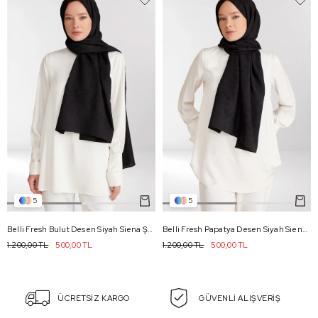
5
5
Belli Fresh Bulut Desen Siyah Siena Şal 1 - 83
Belli Fresh Papatya Desen Siyah Siena Şal 2 - 83
1.200,00 TL
500,00 TL
1.200,00 TL
500,00 TL
ÜCRETSİZ KARGO
GÜVENLİ ALIŞVERİŞ