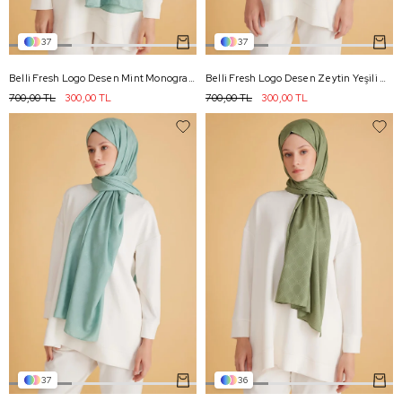
37
37
Belli Fresh Logo Desen Mint Monogram Şal 1 - 84
Belli Fresh Logo Desen Zeytin Yeşili Monogram Şal 3 - 85
700,00 TL
300,00 TL
700,00 TL
300,00 TL
37
36