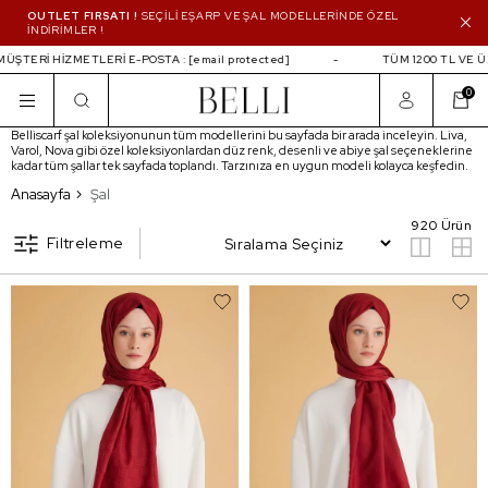
OUTLET FIRSATI !
SEÇİLİ EŞARP VE ŞAL MODELLERİNDE ÖZEL
İNDİRİMLER !
HİZMETLERİ E-POSTA :
[email protected]
TÜM 1200 TL VE ÜZERİ ALI
0
Belliscarf şal koleksiyonunun tüm modellerini bu sayfada bir arada inceleyin. Liva,
Varol, Nova gibi özel koleksiyonlardan düz renk, desenli ve abiye şal seçeneklerine
kadar tüm şallar tek sayfada toplandı. Tarzınıza en uygun modeli kolayca keşfedin.
Şal
Anasayfa
Şal
920 Ürün
Filtreleme