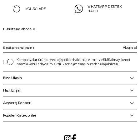
WHATSAPP DESTEK
KOLAY İADE
HATTI
E-bültene abone ol
Abone ol
Kampanyalar, ürünler ve değişiklikler hakkında e-mail ve SMS almayı kendi
rızamla kabul ediyorum.
Gizlilik sözleşmesine
buradan
ulaşabilirsin
Bize Ulaşın
Hızlı Erişim
Alışveriş Rehberi
Popüler Kategoriler