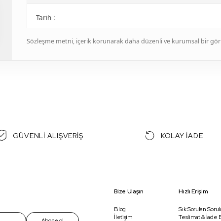
Tarih :
Ürünlerin cinsi ve türü,miktarı,marka/modeli rengi satış bedel
Sözleşme metni, içerik korunarak daha düzenli ve kurumsal bir g
MADDE 4- GENEL HÜKÜMLER
4.1- ALICI, Belli Giyim Konfeksiyon Sanayi ve Ticaret Tekst
nitelikleri, satış fiyatı ve ödeme şekli ile teslimata ilişkin ö
ortamda gerekli teyidi verdiğini beyan eder.
GÜVENLİ ALIŞVERİŞ
KOLAY İADE
4.2- Sözleşme konusu ürün, yasal 3 günlük süreyi aşmamak ko
uzaklığına bağlı olarak internet sitesinde ön bilgiler içinde
kişi/kuruluşa teslim edilir.
4.3- Sözleşme konusu ürün, ALICI'dan başka bir kişi/kuruluşa
Bize Ulaşın
Hızlı Erişim
teslimatı kabul etmemesininden SATICI sorumlu tutulamaz
Blog
Sık Sorulan Sorul
4.4- SATICI, sözleşme konusu ürünün sağlam, eksiksiz, sipari
İletişim
Teslimat & İade B
Abone ol