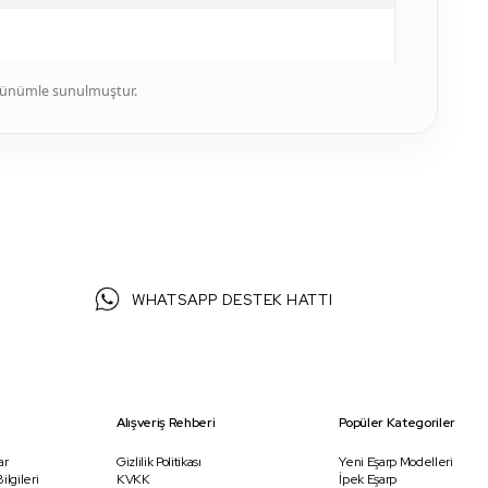
i yukarıda belirtildiği gibidir.
örünümle sunulmuştur.
il A.Ş. internet sitesinde sözleşme konusu ürünün temel
n bilgileri okuyup bilgi sahibi olduğunu ve elektronik
WHATSAPP DESTEK HATTI
şulu ile her bir ürün için ALICI'nın yerleşim yerinin
 açıklanan süre içinde ALICI veya gösterdiği adresteki
 teslim edilecek ise, teslim edilecek kişi/kuruluşun
Alışveriş Rehberi
Popüler Kategoriler
.
ar
Gizlilik Politikası
Yeni Eşarp Modelleri
şte belirtilen niteliklere uygun ve varsa garanti
ilgileri
KVKK
İpek Eşarp