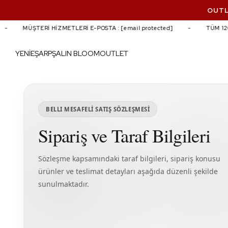
OUTL
MÜŞTERİ HİZMETLERİ E-POSTA :
[email protected]
TÜM 120
YENİ
EŞARP
ŞAL
IN BLOOM
OUTLET
BELLI MESAFELİ SATIŞ SÖZLEŞMESİ
Sipariş ve Taraf Bilgileri
Sözleşme kapsamındaki taraf bilgileri, sipariş konusu
ürünler ve teslimat detayları aşağıda düzenli şekilde
sunulmaktadır.