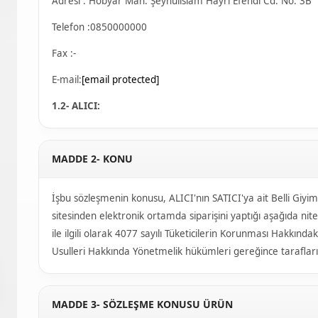
Adresi : Hobyar Mah. Şeyhülislam Hayri Efendi Cd. No: 3B
Telefon :0850000000
Fax :-
E-mail:
[email protected]
1.2- ALICI:
MADDE 2- KONU
İşbu sözleşmenin konusu, ALICI'nın SATICI'ya ait Belli Giyim
sitesinden elektronik ortamda siparişini yaptığı aşağıda nitelik
ile ilgili olarak 4077 sayılı Tüketicilerin Korunması Hakkın
Usulleri Hakkında Yönetmelik hükümleri gereğince tarafları
MADDE 3- SÖZLEŞME KONUSU ÜRÜN