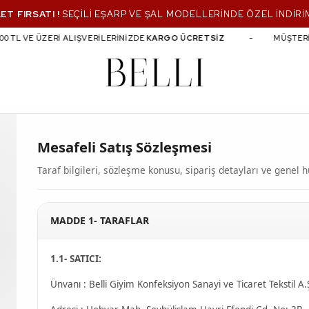
ET FIRSATI !
SEÇİLİ EŞARP VE ŞAL MODELLERİNDE ÖZEL İNDİRİ
0 TL VE ÜZERİ ALIŞVERİLERİNİZDE
KARGO ÜCRETSİZ
MÜŞTERİ 
Mesafeli Satış Sözleşmesi
Taraf bilgileri, sözleşme konusu, sipariş detayları ve genel
MADDE 1- TARAFLAR
1.1- SATICI:
Ünvanı : Belli Giyim Konfeksiyon Sanayi ve Ticaret Tekstil A.