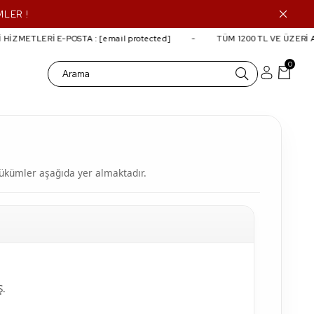
MLER !
HİZMETLERİ E-POSTA :
[email protected]
TÜM 1200 TL VE ÜZERİ A
0
 hükümler aşağıda yer almaktadır.
Ş.