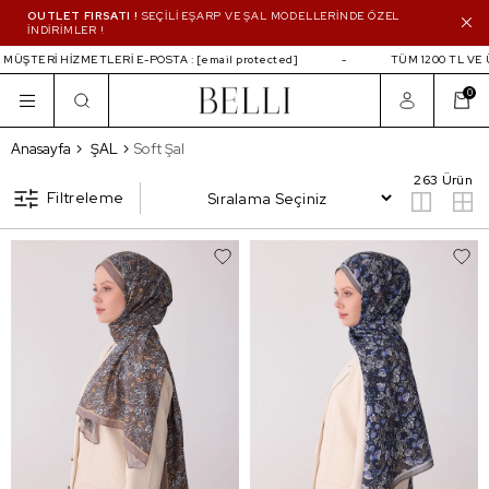
OUTLET FIRSATI !
SEÇİLİ EŞARP VE ŞAL MODELLERİNDE ÖZEL
İNDİRİMLER !
İ HİZMETLERİ E-POSTA :
[email protected]
TÜM 1200 TL VE ÜZERİ A
0
Soft Şal
Anasayfa
ŞAL
Soft Şal
263 Ürün
Filtreleme