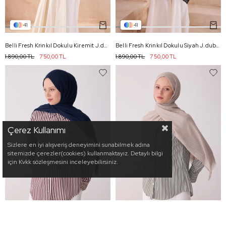
41
41
Belli Fresh Krinkıl Dokulu Kiremit J.dubai Ekose Şal - 81
Belli Fresh Krinkıl Dokulu Siyah J.dubai Ekose Şal - 06
1.890,00 TL
750,00 TL
1.890,00 TL
750,00 TL
Çerez Kullanımı
Sizlere en iyi alışveriş deneyimini sunabilmek adına
sitemizde çerezler(cookies) kullanmaktayız. Detaylı bilgi
için Kvkk sözleşmesini inceleyebilirsiniz.
20
20