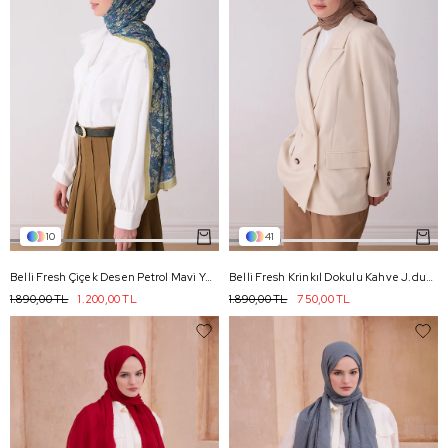
10
41
Belli Fresh Çiçek Desen Petrol Mavi Yeşil Sanda Şal 3114 - 01
Belli Fresh Krinkıl Dokulu Kahve J.dubai Ekose Şal - 42
1.890,00 TL
1.200,00 TL
1.890,00 TL
750,00 TL