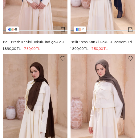
41
41
Belli Fresh Krinkıl Dokulu İndigo J.dubai Ekose Şal - 106
Belli Fresh Krinkıl Dokulu Lacivert J.dubai Ekose Şal - 01
1.890,00 TL
750,00 TL
1.890,00 TL
750,00 TL