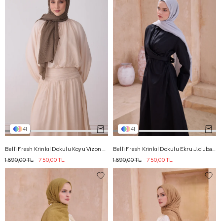
41
41
Belli Fresh Krinkıl Dokulu Koyu Vizon J.dubai Ekose Şal - 39
Belli Fresh Krinkıl Dokulu Ekru J.dubai Ekose Şal - 116
1.890,00 TL
750,00 TL
1.890,00 TL
750,00 TL