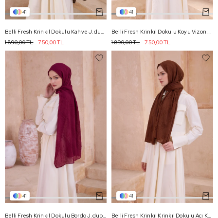
41
41
Belli Fresh Krinkıl Dokulu Kahve J.dubai Ekose Şal - 11
Belli Fresh Krinkıl Dokulu Koyu Vizon J.dubai Ekose Şal - 53
1.890,00 TL
750,00 TL
1.890,00 TL
750,00 TL
41
41
Belli Fresh Krinkıl Dokulu Bordo J.dubai Ekose Şal - 52
Belli Fresh Krinkıl Krinkıl Dokulu Acı Kahve J.Dubai Ekose Şal-75 - 75