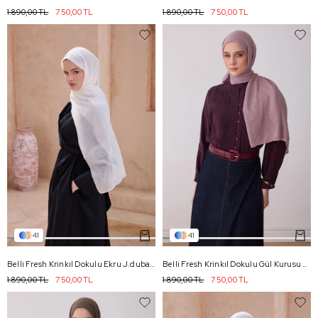
1.890,00 TL
750,00 TL
1.890,00 TL
750,00 TL
41
41
Belli Fresh Krinkıl Dokulu Ekru J.dubai Ekose Şal - 46
Belli Fresh Krinkıl Dokulu Gül Kurusu J.dubai Ekose Şal - 32
1.890,00 TL
750,00 TL
1.890,00 TL
750,00 TL