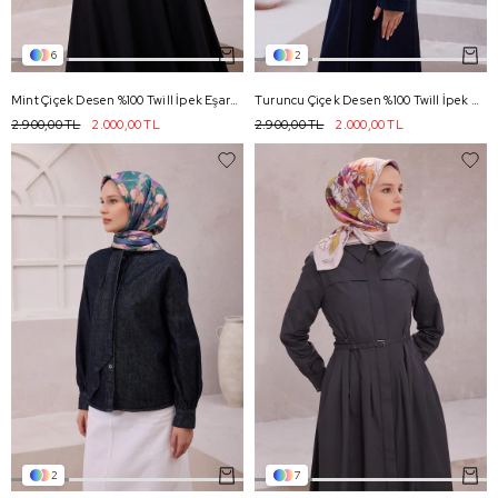
6
2
Mint Çiçek Desen %100 Twill İpek Eşarp 4225 - 56
Turuncu Çiçek Desen %100 Twill İpek Eşarp 4217 - 01
2.900,00 TL
2.000,00 TL
2.900,00 TL
2.000,00 TL
2
7