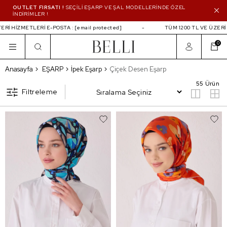
OUTLET FIRSATI !
SEÇİLİ EŞARP VE ŞAL MODELLERİNDE ÖZEL
İNDİRİMLER !
LERİ E-POSTA :
[email protected]
TÜM 1200 TL VE ÜZERİ ALIŞVERİL
0
Çiçek Desen Eşarp
Anasayfa
EŞARP
İpek Eşarp
Çiçek Desen Eşarp
55 Ürün
Filtreleme