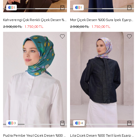
1
1
Kahverengi Çok Renkli Çiçek Desen %100 Sura İpek Eşarp 4114 - 86
Mor Çiçek Desen %100 Sura İpek Eşarp 4108 - 83
2.900,00 TL
1.750,00 TL
2.900,00 TL
1.750,00 TL
3
4
Pudra Pembe Yeşil Çiçek Desen %100 Twill İpek Eşarp 4037 - 38
Lila Çiçek Desen %100 Twill İpek Eşarp 4210 - 50