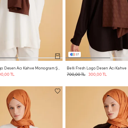
37
Belli Fresh Logo Desen Acı Kahve Monogram Şal 2 - 92
0,00 TL
700,00 TL
300,00 TL