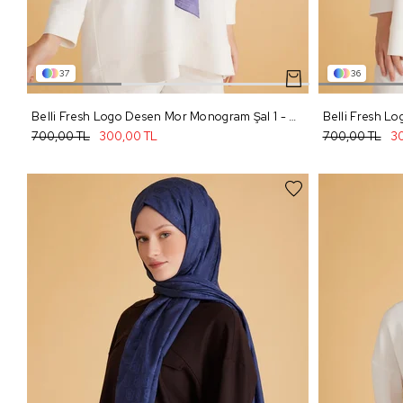
37
36
Belli Fresh Logo Desen Mor Monogram Şal 1 - 95
700,00 TL
300,00 TL
700,00 TL
30