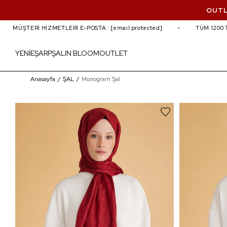
OUTL
ERİ HİZMETLERİ E-POSTA :
[email protected]
TÜM 1200 TL VE ÜZ
YENİ
EŞARP
ŞAL
IN BLOOM
OUTLET
Monogram Şal
Anasayfa
ŞAL
Monogram Şal