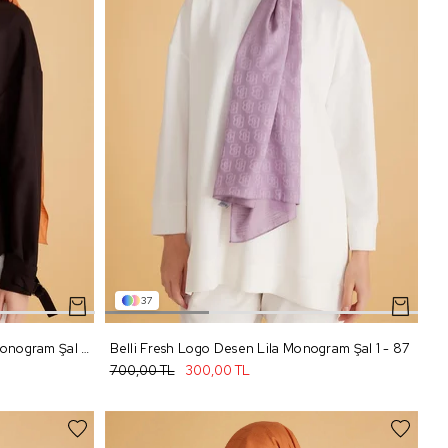
37
Belli Fresh Logo Desen Turuncu Monogram Şal 1 - 89
Belli Fresh Logo Desen Lila Monogram Şal 1 - 87
700,00 TL
300,00 TL