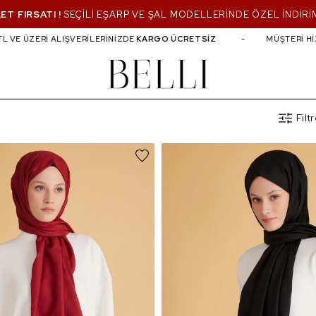
ET FIRSATI !
SEÇİLİ EŞARP VE ŞAL MODELLERİNDE ÖZEL İNDİRİ
ERİ ALIŞVERİLERİNİZDE
KARGO ÜCRETSİZ
MÜŞTERİ HİZMETLERİ
Fil