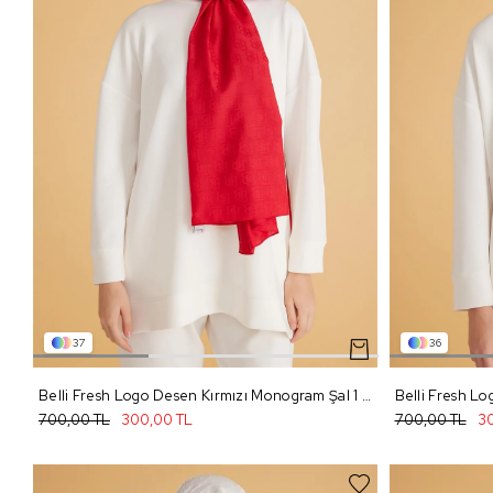
37
36
Belli Fresh Logo Desen Kırmızı Monogram Şal 1 - 98
700,00 TL
300,00 TL
700,00 TL
30