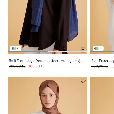
37
36
Belli Fresh Logo Desen Lacivert Monogram Şal 1 - 93
700,00 TL
300,00 TL
700,00 TL
30