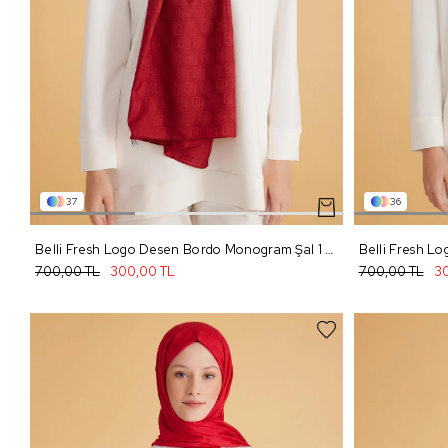
37
36
Belli Fresh Logo Desen Bordo Monogram Şal 1 - 800
700,00 TL
300,00 TL
700,00 TL
30