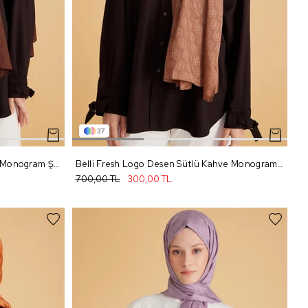
37
Belli Fresh Logo Desen Acı Kahve Monogram Şal 1 - 92
Belli Fresh Logo Desen Sütlü Kahve Monogram Şal 1 - 91
700,00 TL
300,00 TL