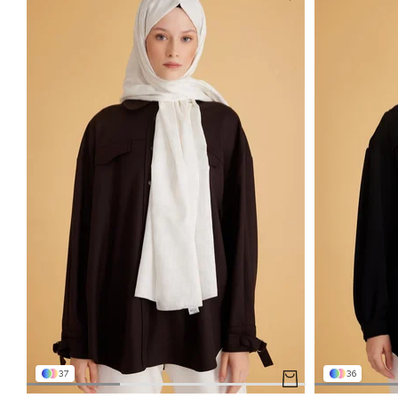
37
36