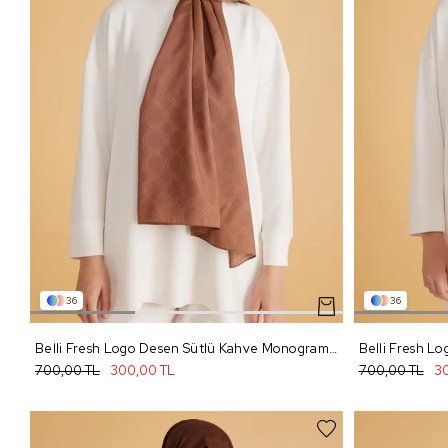
36
36
Belli Fresh Logo Desen Sütlü Kahve Monogram Şal 2 - 91
700,00 TL
300,00 TL
700,00 TL
30