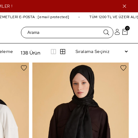
MLER !
 E-POSTA :
[email protected]
TÜM 1200 TL VE ÜZERİ ALIŞVERİLE
0
treleme
138 Ürün