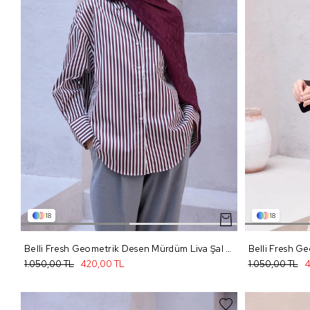
18
18
Belli Fresh Geometrik Desen Mürdüm Liva Şal 3 - 32
Belli Fresh Ge
1.050,00 TL
420,00 TL
1.050,00 TL
4