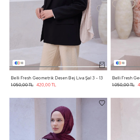
18
18
Belli Fresh Geometrik Desen Bej Liva Şal 3 - 13
1.050,00 TL
420,00 TL
1.050,00 TL
4