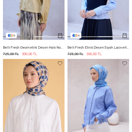
8
6
Belli Fresh Geometrik Desen Haki Nova Eşarp 1007 - 19
Belli Fresh Etnik Desen Siyah Lacivert Nova Eşarp 1003 - 10
725,00 TL
300,00 TL
725,00 TL
300,00 TL