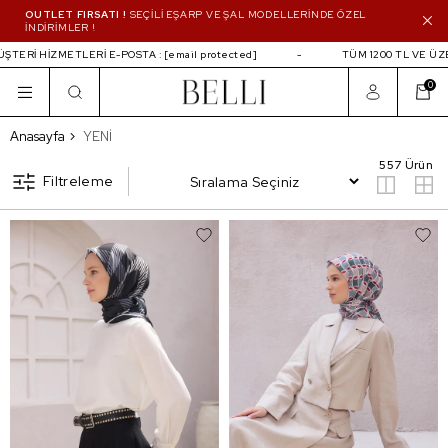
OUTLET FIRSATI !
SEÇİLİ EŞARP VE ŞAL MODELLERİNDE ÖZEL
İNDİRİMLER !
Rİ E-POSTA :
[email protected]
TÜM 1200 TL VE ÜZERİ ALIŞVERİLE
0
YENİ
Anasayfa
YENİ
557 Ürün
Filtreleme