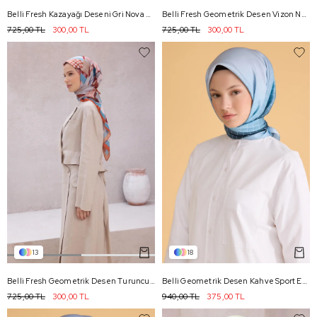
Belli Fresh Kazayağı Deseni Gri Nova Eşarp 1000 - 06
Belli Fresh Geometrik Desen Vizon Nova Eşarp 1015 - 16
725,00 TL
300,00 TL
725,00 TL
300,00 TL
13
18
Belli Fresh Geometrik Desen Turuncu Nova Eşarp 1010 - 15
Belli Geometrik Desen Kahve Sport Eşarp 2503 - 12
725,00 TL
300,00 TL
940,00 TL
375,00 TL