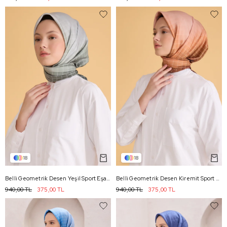
18
18
Belli Geometrik Desen Yeşil Sport Eşarp 2503 - 18
Belli Geometrik Desen Kiremit Sport Eşarp 2503 - 06
940,00 TL
375,00 TL
940,00 TL
375,00 TL