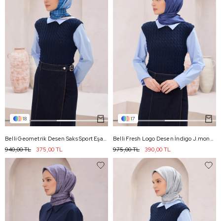
18
17
Belli Geometrik Desen Saks Sport Eşarp 2503 - 04
Belli Fresh Logo Desen İndigo J.monogram Eşarp - 2113
940,00 TL
375,00 TL
975,00 TL
390,00 TL