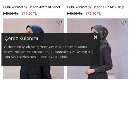
Belli Geometrik Desen Antrasit Sport Eşarp 2503 - 05
Belli Geometrik Desen Buz Mavisi Sport Eşarp 2503 - 14
940,00 TL
375,00 TL
940,00 TL
375,00 TL
Çerez Kullanımı
Sizlere en iyi alışveriş deneyimini sunabilmek adına
sitemizde çerezler(cookies) kullanmaktayız. Detaylı bilgi
için Kvkk sözleşmesini inceleyebilirsiniz.
3
3
Belli Fresh Çiçek Desen Lacivert Kristal Eşarp 2018 - 53
Belli Fresh Çiçek Desen Antrasit Kristal Eşarp 2018 - 45
925,00 TL
375,00 TL
925,00 TL
375,00 TL