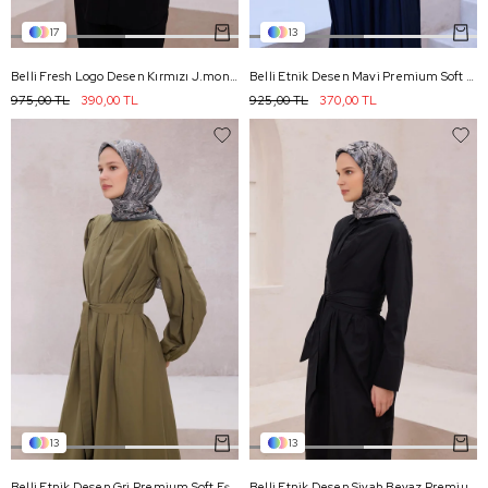
17
13
Belli Fresh Logo Desen Kırmızı J.monogram Eşarp - 2060
Belli Etnik Desen Mavi Premium Soft Eşarp 5 - 21
975,00 TL
390,00 TL
925,00 TL
370,00 TL
13
13
Belli Etnik Desen Gri Premium Soft Eşarp 5 - 15
Belli Etnik Desen Siyah Beyaz Premium Soft Eşarp 5 - 05