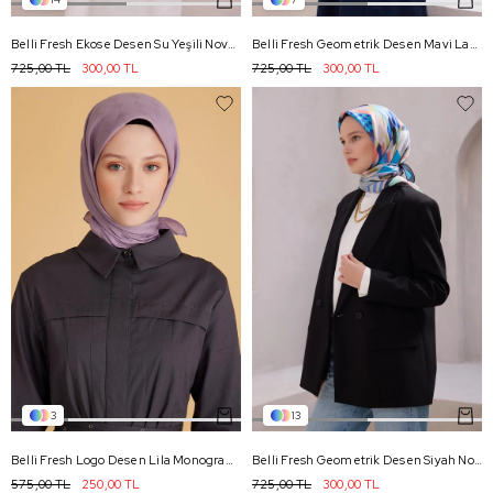
Belli Fresh Ekose Desen Su Yeşili Nova Eşarp 1005 - 13
Belli Fresh Geometrik Desen Mavi Lacivert Nova Eşarp 1001 - 17
725,00 TL
300,00 TL
725,00 TL
300,00 TL
3
13
Belli Fresh Logo Desen Lila Monogram E. 2 - 87
Belli Fresh Geometrik Desen Siyah Nova Eşarp 1010 - 04
575,00 TL
250,00 TL
725,00 TL
300,00 TL