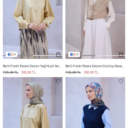
14
14
Belli Fresh Ekose Desen Yağ Yeşili Nova Eşarp 1005 - 17
Belli Fresh Ekose Desen Gümüş Nova Eşarp 1005 - 11
725,00 TL
300,00 TL
725,00 TL
300,00 TL