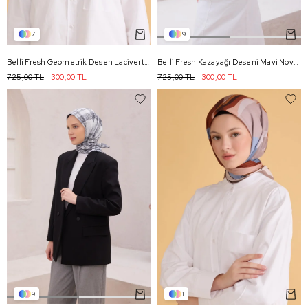
7
9
Belli Fresh Geometrik Desen Lacivert Bej Nova Eşarp 1001 - 01
Belli Fresh Kazayağı Deseni Mavi Nova Eşarp 1000 - 17
725,00 TL
300,00 TL
725,00 TL
300,00 TL
9
1