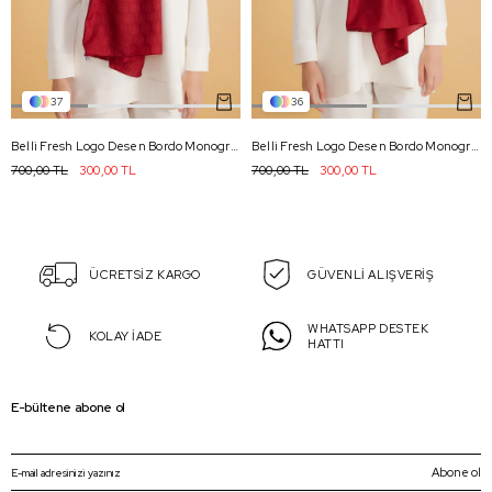
37
36
Belli Fresh Logo Desen Bordo Monogram Şal 1 - 800
Belli Fresh Logo Desen Bordo Monogram Şal 2 - 800
700,00 TL
300,00 TL
700,00 TL
300,00 TL
ÜCRETSİZ KARGO
GÜVENLİ ALIŞVERİŞ
WHATSAPP DESTEK
KOLAY İADE
HATTI
E-bültene abone ol
Abone ol