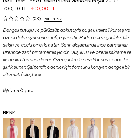
Belli Fresh Logo Desen Pudra Monogram Şal 2 - 73
300,00 TL
700,00 TL
0.0
Yorum Yaz
Dengeli tutuşu ve pürüzsüz dokusuyla bu şal, kaliteli kumaş ve
özenli doku uyumunu zarifçe yansıtır. Pudra paleti günlük stile
sakin ve güçlü bir etki katar. Serin akşamlarda ince katmanlar
üzerinde zarif bir tamamlayıcıdır. Düşük ısı ve özenli saklama ile
ilk günkü formunu korur. Özel günlerde sevdiklerinize sade bir
şıklık sunar. Şal tercih edenler için formunu koruyan dengeli bir
alternatif oluşturur.
Ürün Ölçüsü
RENK