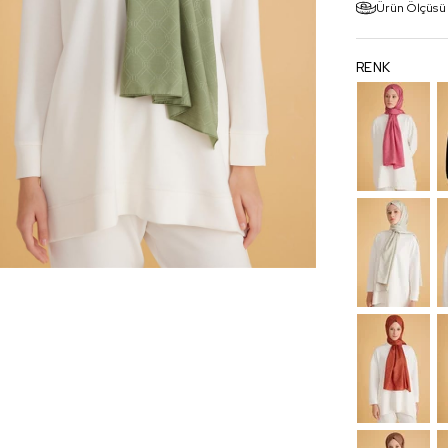
Ürün Ölçüsü
RENK