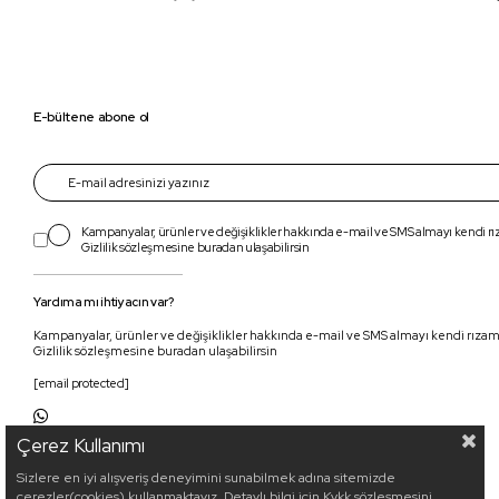
E-bültene abone ol
Kampanyalar, ürünler ve değişiklikler hakkında e-mail ve SMS almayı kendi r
Gizlilik sözleşmesine
buradan
ulaşabilirsin
Yardıma mı ihtiyacın var?
Kampanyalar, ürünler ve değişiklikler hakkında e-mail ve SMS almayı kendi rıza
Gizlilik sözleşmesine buradan ulaşabilirsin
[email protected]
Çerez Kullanımı
Sizlere en iyi alışveriş deneyimini sunabilmek adına sitemizde
çerezler(cookies) kullanmaktayız. Detaylı bilgi için Kvkk sözleşmesini