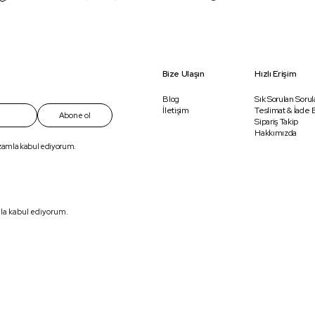
Bize Ulaşın
Hızlı Erişim
Blog
Sık Sorulan Sorul
İletişim
Teslimat & İade B
Abone ol
Sipariş Takip
Hakkımızda
ızamla kabul ediyorum.
mla kabul ediyorum.