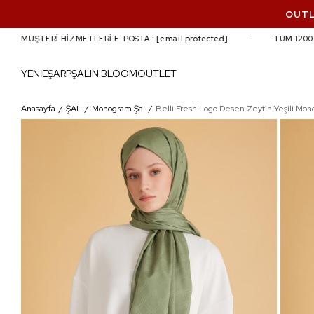
OUTL
MÜŞTERİ HİZMETLERİ E-POSTA :
[email protected]
TÜM 1200 TL 
YENİ
EŞARP
ŞAL
IN BLOOM
OUTLET
Belli Fresh Logo Desen Zeytin Yeşili Monogra
Anasayfa
ŞAL
Monogram Şal
Belli Fresh Logo Desen Zeytin Yeşili Mon