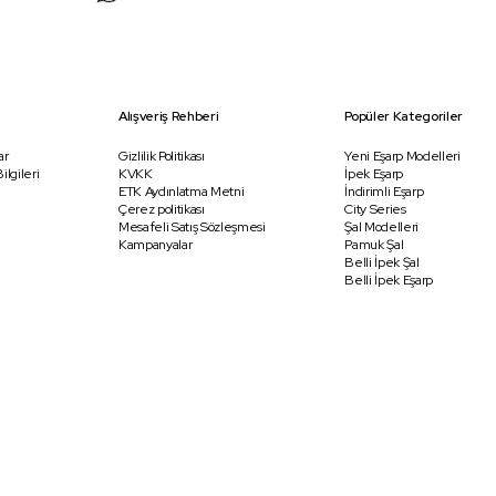
Alışveriş Rehberi
Popüler Kategoriler
ar
Gizlilik Politikası
Yeni Eşarp Modelleri
ilgileri
KVKK
İpek Eşarp
ETK Aydınlatma Metni
İndirimli Eşarp
Çerez politikası
City Series
Mesafeli Satış Sözleşmesi
Şal Modelleri
Kampanyalar
Pamuk Şal
Belli İpek Şal
Belli İpek Eşarp