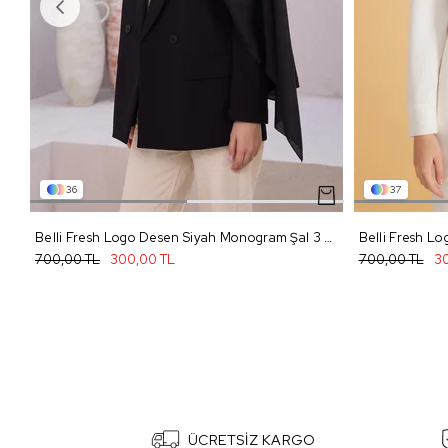
36
37
Belli Fresh Logo Desen Siyah Monogram Şal 3 - 99
700,00 TL
300,00 TL
700,00 TL
30
ÜCRETSİZ KARGO