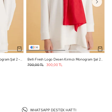
36
Belli Fresh Logo Desen Siyah Monogram Şal 2 - 99
Belli Fresh Logo Desen Kırmızı Monogram Şal 2 - 98
700,00 TL
300,00 TL
70
WHATSAPP DESTEK HATTI