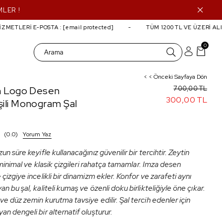
MLER !
TLERİ E-POSTA :
[email protected]
TÜM 1200 TL VE ÜZERİ ALIŞV
0
< < Önceki Sayfaya Dön
sh Logo Desen
700,00 TL
300,00 TL
şili Monogram Şal
0.0
Yorum Yaz
un süre keyifle kullanacağınız güvenilir bir tercihtir. Zeytin
, minimal ve klasik çizgileri rahatça tamamlar. Imza desen
çizgiye incelikli bir dinamizm ekler. Konfor ve zarafeti aynı
n bu şal, kaliteli kumaş ve özenli doku birlikteliğiyle öne çıkar.
e düz zemin kurutma tavsiye edilir. Şal tercih edenler için
n dengeli bir alternatif oluşturur.