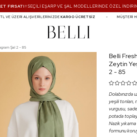
ET FIRSATI !
SEÇİLİ EŞARP VE ŞAL MODELLERİNDE ÖZEL İNDİRİ
VE ÜZERİ ALIŞVERİLERİNİZDE
KARGO ÜCRETSİZ
MÜŞTERİ HİZME
m Şal 2 - 85
ogram Şal 2 - 85
Belli Fre
Zeytin Ye
2 - 85
Dolabınızda uz
yeşili tonları
vurgusu, sade 
potada toplaya
Nazik yıkama v
formunu koruya