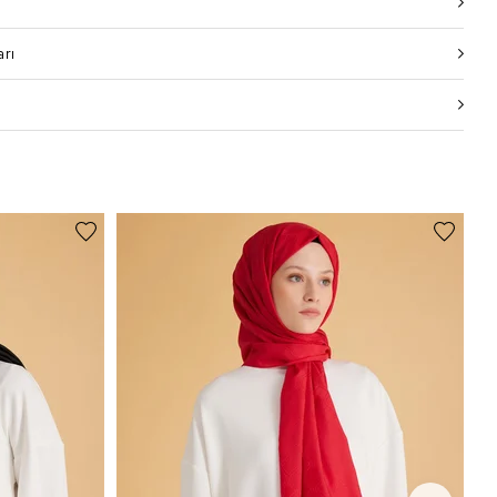
i
arı