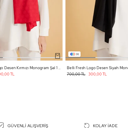
36
Belli Fresh Logo Desen Kırmızı Monogram Şal 1 - 98
0,00 TL
700,00 TL
300,00 TL
GÜVENLİ ALIŞVERİŞ
KOLAY İADE