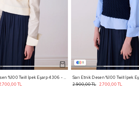
11
Mavi Çiçek Desen %100 Twill İpek Eşarp 4306 - 37
Sarı Etnik Desen %100 Twill İpek 
2.700,00 TL
2.900,00 TL
2.700,00 TL