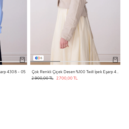
6
Eşarp 4308 - 05
Çok Renkli Çiçek Desen %100 Twill İpek Eşarp 4323 - 80
2.900,00 TL
2.700,00 TL