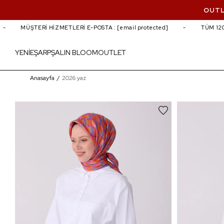
OUTL
MÜŞTERİ HİZMETLERİ E-POSTA :
[email protected]
TÜM 1200 
YENİ
EŞARP
ŞAL
IN BLOOM
OUTLET
2026 yaz
Anasayfa
2026 yaz