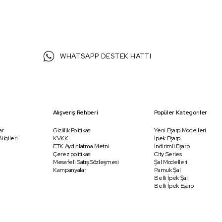
WHATSAPP DESTEK HATTI
Alışveriş Rehberi
Popüler Kategoriler
ar
Gizlilik Politikası
Yeni Eşarp Modelleri
ilgileri
KVKK
İpek Eşarp
ETK Aydınlatma Metni
İndirimli Eşarp
Çerez politikası
City Series
Mesafeli Satış Sözleşmesi
Şal Modelleri
Kampanyalar
Pamuk Şal
Belli İpek Şal
Belli İpek Eşarp