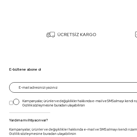
ÜCRETSİZ KARGO
E-bültene abone ol
Kampanyalar, ürünler ve değişiklikler hakkında e-mail ve SMS almayı kendi r
Gizlilik sözleşmesine
buradan
ulaşabilirsin
Yardıma mı ihtiyacın var?
Kampanyalar, ürünler ve değişiklikler hakkında e-mail ve SMS almayı kendi rıza
Gizlilik sözleşmesine buradan ulaşabilirsin