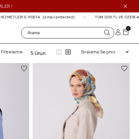
MLER !
ZMETLERİ E-POSTA :
[email protected]
TÜM 1200 TL VE ÜZERİ AL
0
Filtreleme
5 Ürün