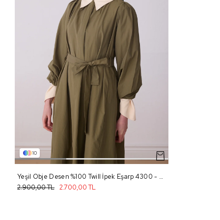
10
Yeşil Obje Desen %100 Twill İpek Eşarp 4300 - 03
2.900,00 TL
2.700,00 TL