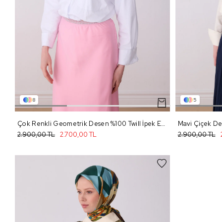
8
5
Çok Renkli Geometrik Desen %100 Twill İpek Eşarp 4302 - 80
2.900,00 TL
2.700,00 TL
2.900,00 TL