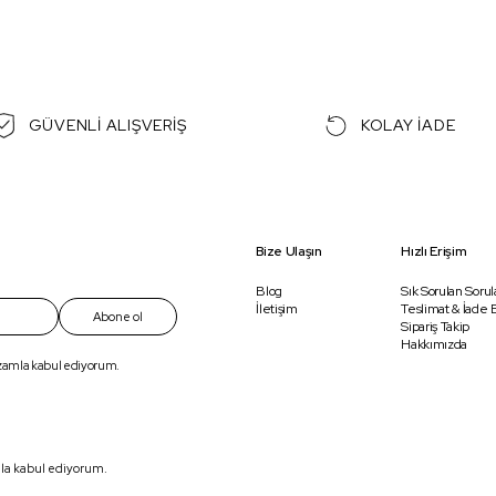
GÜVENLİ ALIŞVERİŞ
KOLAY İADE
Bize Ulaşın
Hızlı Erişim
Blog
Sık Sorulan Sorul
İletişim
Teslimat & İade B
Abone ol
Sipariş Takip
Hakkımızda
ızamla kabul ediyorum.
mla kabul ediyorum.