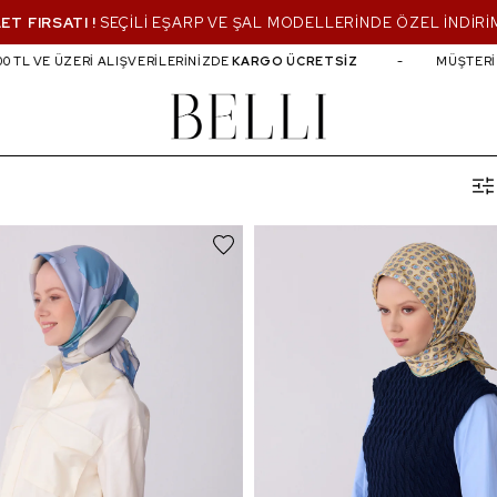
ET FIRSATI !
SEÇİLİ EŞARP VE ŞAL MODELLERİNDE ÖZEL İNDİRİ
TL VE ÜZERİ ALIŞVERİLERİNİZDE
KARGO ÜCRETSİZ
MÜŞTERİ Hİ