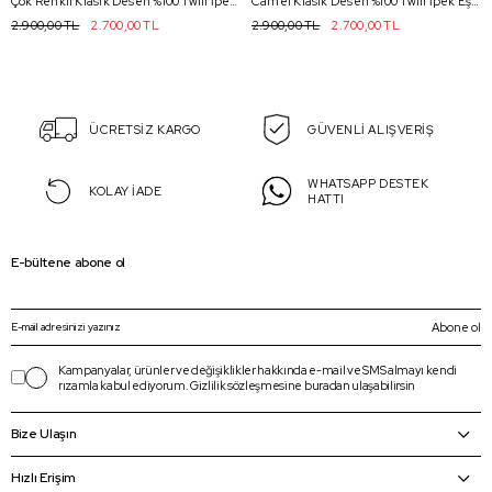
Çok Renkli Klasik Desen %100 Twill İpek Eşarp 4328 - 81
Camel Klasik Desen %100 Twill İpek Eşarp 4328 - 03
2.900,00 TL
2.700,00 TL
2.900,00 TL
2.700,00 TL
ÜCRETSİZ KARGO
GÜVENLİ ALIŞVERİŞ
WHATSAPP DESTEK
KOLAY İADE
HATTI
E-bültene abone ol
Abone ol
Kampanyalar, ürünler ve değişiklikler hakkında e-mail ve SMS almayı kendi
rızamla kabul ediyorum.
Gizlilik sözleşmesine
buradan
ulaşabilirsin
Bize Ulaşın
Hızlı Erişim