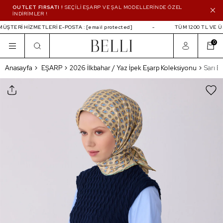
OUTLET FIRSATI !
SEÇİLİ EŞARP VE ŞAL MODELLERİNDE ÖZEL
İNDİRİMLER !
ŞTERİ HİZMETLERİ E-POSTA :
[email protected]
TÜM 1200 TL VE ÜZ
0
Sarı Etnik Desen %100 Twill İpek Eşarp 4308 
Anasayfa
EŞARP
2026 İlkbahar / Yaz İpek Eşarp Koleksiyonu
Sarı E