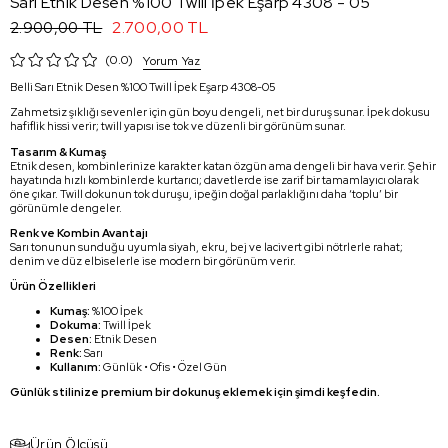
Sarı Etnik Desen %100 Twill İpek Eşarp 4308 - 05
2.700,00 TL
2.900,00 TL
0.0
Yorum Yaz
Belli Sarı Etnik Desen %100 Twill İpek Eşarp 4308-05
Zahmetsiz şıklığı sevenler için gün boyu dengeli, net bir duruş sunar. İpek dokusu
hafiflik hissi verir; twill yapısı ise tok ve düzenli bir görünüm sunar.
Tasarım & Kumaş
Etnik desen, kombinlerinize karakter katan özgün ama dengeli bir hava verir. Şehir
hayatında hızlı kombinlerde kurtarıcı; davetlerde ise zarif bir tamamlayıcı olarak
öne çıkar. Twill dokunun tok duruşu, ipeğin doğal parlaklığını daha ‘toplu’ bir
görünümle dengeler.
Renk ve Kombin Avantajı
Sarı tonunun sunduğu uyumla siyah, ekru, bej ve lacivert gibi nötrlerle rahat;
denim ve düz elbiselerle ise modern bir görünüm verir.
Ürün Özellikleri
Kumaş:
%100 İpek
Dokuma:
Twill İpek
Desen:
Etnik Desen
Renk:
Sarı
Kullanım:
Günlük • Ofis • Özel Gün
Günlük stilinize premium bir dokunuş eklemek için şimdi keşfedin.
Ürün Ölçüsü