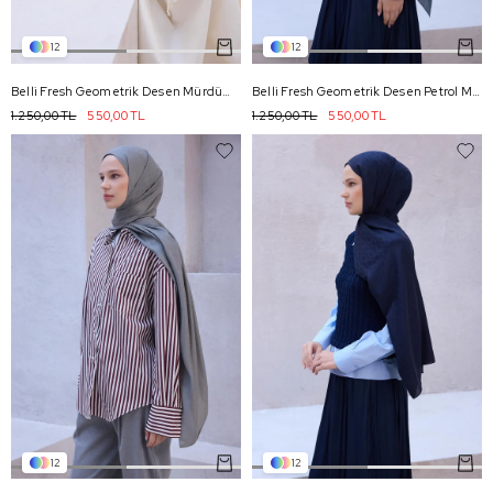
12
12
Belli Fresh Geometrik Desen Mürdüm Nayora Şal 2 - 47
Belli Fresh Geometrik Desen Petrol Mavi Nayora Şal 2 - 27
1.250,00 TL
550,00 TL
1.250,00 TL
550,00 TL
12
12