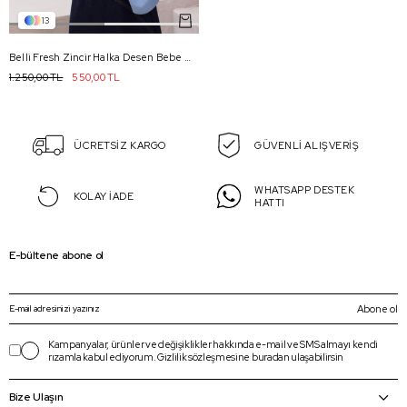
13
Belli Fresh Zincir Halka Desen Bebe Mavisi Nayora Şal 1 - 25
1.250,00 TL
550,00 TL
ÜCRETSİZ KARGO
GÜVENLİ ALIŞVERİŞ
WHATSAPP DESTEK
KOLAY İADE
HATTI
E-bültene abone ol
Abone ol
Kampanyalar, ürünler ve değişiklikler hakkında e-mail ve SMS almayı kendi
rızamla kabul ediyorum.
Gizlilik sözleşmesine
buradan
ulaşabilirsin
Bize Ulaşın