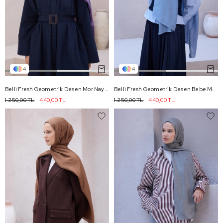
4
4
Belli Fresh Geometrik Desen Mor Nayora Şal 3 - 45
Belli Fresh Geometrik Desen Bebe Mavisi Nayora Şal 3 - 25
1.250,00 TL
440,00 TL
1.250,00 TL
440,00 TL