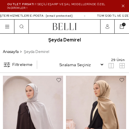
OUTLET FIRSATI !
SEÇİLİ EŞARP VE ŞAL MODELLERİNDE ÖZEL
İNDİRİMLER !
İZMETLERİ E-POSTA :
[email protected]
TÜM 1200 TL VE ÜZERİ ALIŞ
0
Şeyda Demirel
Şeyda Demirel
Anasayfa
Şeyda Demirel
29 Ürün
Filtreleme