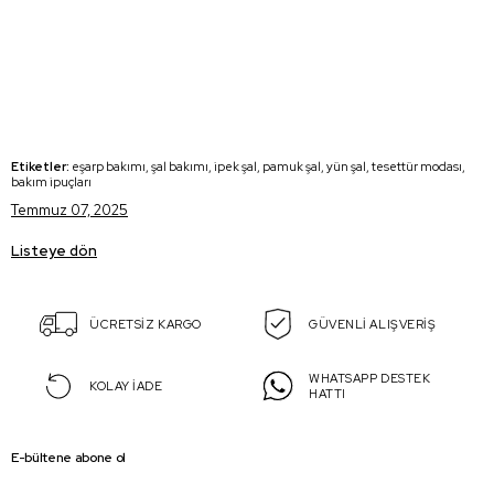
Etiketler:
eşarp bakımı, şal bakımı, ipek şal, pamuk şal, yün şal, tesettür modası,
bakım ipuçları
Temmuz 07, 2025
Listeye dön
ÜCRETSİZ KARGO
GÜVENLİ ALIŞVERİŞ
WHATSAPP DESTEK
KOLAY İADE
HATTI
E-bültene abone ol