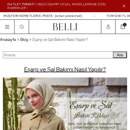
OUTLET FIRSATI !
SEÇİLİ EŞARP VE ŞAL MODELLERİNDE ÖZEL
İNDİRİMLER !
MÜŞTERİ HİZMETLERİ E-POSTA :
[email protected]
TÜM 1200 TL VE 
0
Eşarp ve Şal Bakımı Nasıl Yapılır?
Anasayfa
Blog
Eşarp ve Şal Bakımı Nasıl Yapılır?
Ara
Eşarp ve Şal Bakımı Nasıl Yapılır?