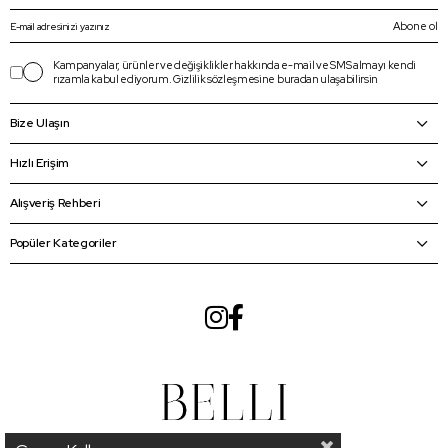
Abone ol
Kampanyalar, ürünler ve değişiklikler hakkında e-mail ve SMS almayı kendi
rızamla kabul ediyorum.
Gizlilik sözleşmesine
buradan
ulaşabilirsin
Bize Ulaşın
Hızlı Erişim
Alışveriş Rehberi
Popüler Kategoriler