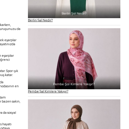
Berlin Şal Nedir?
ıkarken,
 duruşunuzu da
pek eşarplar
hayatınızda
h eşarplar
öğrenci
tar. Spor-şık
uş katar.
nda
 modasının en
Pembe Şal Kimlere Yakışır?
n tam
e bazen sakin,
ya da sosyal
s hayatı
 ortaya