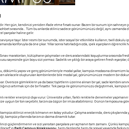
ı
dir. Her gün, kendinizi yeniden ifade etme fırsatı sunar. Bazen bir sunum için sahneye ç
ir sohbet sırasında… Tüm bu anlarda stiliniz sadece görünümünüzü değil, aynı zamanda
l parçalar haline gelir.
seviyeye taşır. İster resmi bir sunumda, ister sosyal bir etkinlikte kullanın; twill dokulu i
manda konforuyla da öne çıkar. Yıllar sonra hatırladığınızda, ipek eşarpların öğrencilik 
 Sınav maratonları, kütüphane çalışmaları ve ders aralarındaki koşuşturma sırasında fres
kusu sayesinde gün boyu sizi yormaz. Sadelik ve şıklığı bir araya getiren fresh eşarplar, 
kusu, dökümlü yapısı ve genç görünümleriyle modal şallar, kampüs modasına dinamizm ka
şirken alelacele oluşturulan kombinlerde bile modal şal, görünümünüze modern bir dokun
ar. Oversize gömleklerin ya da basic tişörtlerin üzerine alınan bir şal, sade kombini anı
şıklığınızı artırmak için de bir fırsattır. Tek parça ile görünümünüzü değiştirmek, kampüs
canlı renkler enerjinizi dışa vurur. Üniversite yılları, farklı renklerle denemeler yapmanı
ze uygun bir ton seçebilir, tarzınıza özgün bir imza atabilirsiniz. Günün temposuna gör
mpüs stilinizi enerjik kılmanın en kolay yoludur. Çalışma aralarında, ders çıkışlarında 
iliği, kampüs yıllarında tarzınızı daima dinamik tutar.
tilinizi güçlendirmenin ve sizi yansıtan parçalara yer açmanın tam zamanı. Çünkü kampü
liscarf’ın
Belli Campus Koleksiyonu
, hem derslerde hem de sosyal yaşamda farkınızı