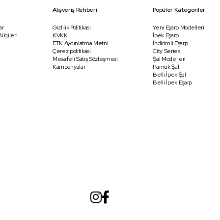
Alışveriş Rehberi
Popüler Kategoriler
ar
Gizlilik Politikası
Yeni Eşarp Modelleri
ilgileri
KVKK
İpek Eşarp
ETK Aydınlatma Metni
İndirimli Eşarp
Çerez politikası
City Series
Mesafeli Satış Sözleşmesi
Şal Modelleri
Kampanyalar
Pamuk Şal
Belli İpek Şal
Belli İpek Eşarp