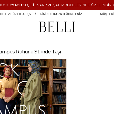
ET FIRSATI !
SEÇİLİ EŞARP VE ŞAL MODELLERİNDE ÖZEL İNDİRİ
TL VE ÜZERİ ALIŞVERİLERİNİZDE
KARGO ÜCRETSİZ
MÜŞTERİ Hİ
ı
Kampüs Ruhunu Stilinde Taşı