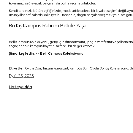
koymanızı sağlayacak parçalarıyla bu heyecana ortak olur.
Kendi tarzınızla bütünleştiğinizde, moda artık sadece bir kıyafet seçimi değil; ayn
uzun yıllar hafızalarda kalır. İşte bu nedenle, doğru parçaları seçmek yalnızca g
Bu Kış Kampüs Ruhunu Belli ile Yaşa
Belli Campus Koleksiyonu, gençliğin dinamizmini, ipeğin zarafetini ve şalların sıcaklı
seçin; her biri kampüs hayatınıza farklı bir değer katacak.
Şimdi keşfedin: >>
Belli Campus Koleksiyonu
Etiketler:
Okula Dön, Tarzını Konuştur!, Kampüs Stili, Okula Dönüş Koleksiyonu, Be
Eylül 23, 2025
Listeye dön