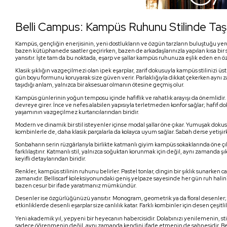
Belli Campus: Kampüs Ruhunu Stilinde Taş
Kampüs, gençliğin enerjisinin, yeni dostlukların ve özgün tarzların buluştuğu yer
bazen kütüphanede saatler geçirirken, bazen de arkadaşlarınızla yapılan kısa b
yansıtır. İşte tam da bu noktada, eşarp ve şallar kampüs ruhunuza eşlik eden en öze
Klasik şıklığın vazgeçilmezi olan ipek eşarplar, zarif dokusuyla kampüs stilinizi üst 
gün boyu formunu koruyarak size güven verir. Parlaklığıyla dikkat çekerken aynı za
taşıdığı anlam, yalnızca bir aksesuar olmanın ötesine geçmiş olur.
Kampüs günlerinin yoğun temposu içinde hafiflik ve rahatlık arayışı da önemlidir.
devreye girer. İnce ve nefes alabilen yapısıyla terletmeden konfor sağlar; hafif do
yaşamının vazgeçilmez kurtarıcılarından biridir.
Modern ve dinamik bir stil isteyenler içinse modal şallar öne çıkar. Yumuşak do
kombinlerle de, daha klasik parçalarla da kolayca uyum sağlar. Sabah derse yeti
Sonbaharın serin rüzgârlarıyla birlikte katmanlı giyim kampüs sokaklarında öne çık
farklılaştırır. Katmanlı stil, yalnızca soğuktan korunmak için değil, aynı zamanda 
keyifli detaylarından biridir.
Renkler, kampüs stilinin ruhunu belirler. Pastel tonlar, dingin bir şıklık sunarken 
zamanıdır. Belliscarf koleksiyonundaki geniş yelpaze sayesinde her gün ruh halini
bazen cesur bir ifade yaratmanız mümkündür.
Desenler ise özgürlüğünüzü yansıtır. Monogram, geometrik ya da floral desenler; ka
etkinliklerde desenli eşarplar size canlılık katar. Farklı kombinler için desen çeşitl
Yeni akademik yıl, yepyeni bir heyecanın habercisidir. Dolabınızı yenilemenin, s
sadece öğrenmenin değil, aynı zamanda kendini ifade etmenin de sahnesidir. Bel