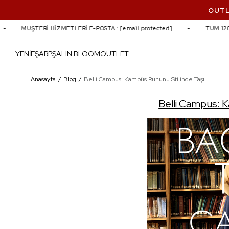
OUTL
MÜŞTERİ HİZMETLERİ E-POSTA :
[email protected]
TÜM 1200 
YENİ
EŞARP
ŞAL
IN BLOOM
OUTLET
Belli Campus: Kampüs Ruhunu Stilinde Taş
Anasayfa
Blog
Belli Campus: Kampüs Ruhunu Stilinde Taşı
Belli Campus: 