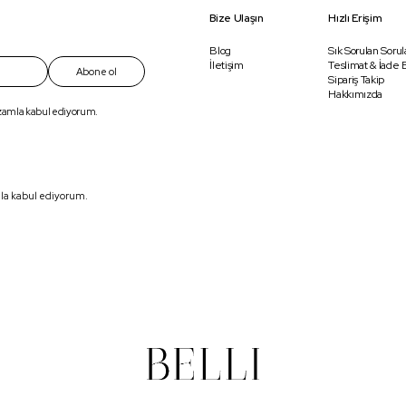
Bize Ulaşın
Hızlı Erişim
Blog
Sık Sorulan Sorul
İletişim
Teslimat & İade B
Abone ol
Sipariş Takip
Hakkımızda
ızamla kabul ediyorum.
mla kabul ediyorum.