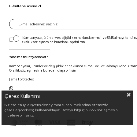
E-bültene abone ol
Kampanyalar, ürünler ve değişiklikler hakkında e-mail ve SMS almayı kendi r
Gizlilik sözleşmesine
buradan
ulaşabilirsin
Yardıma mı ihtiyacın var?
Kampanyalar, ürünler ve değişiklikler hakkında e-mail ve SMS almayı kendi rıza
Gizlilik sözleşmesine buradan ulaşabilirsin
[email protected]
Çerez Kullanımı
Sizlere en iyi alışveriş deneyimini sunabilmek adına sitemizde
çerezler(cookies) kullanmaktayız. Detaylı bilgi için Kvkk sözleşmesini
inceleyebilirsiniz.