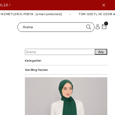
MLER !
ZMETLERİ E-POSTA :
[email protected]
TÜM 1200 TL VE ÜZERİ AL
0
Ara
Kategoriler
Son Blog Yazıları