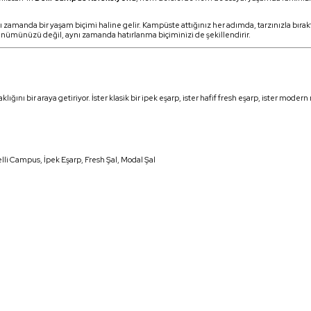
ı zamanda bir yaşam biçimi haline gelir. Kampüste attığınız her adımda, tarzınızla bırakt
örünümünüzü değil, aynı zamanda hatırlanma biçiminizi de şekillendirir.
ğını bir araya getiriyor. İster klasik bir ipek eşarp, ister hafif fresh eşarp, ister modern
lli Campus, İpek Eşarp, Fresh Şal, Modal Şal