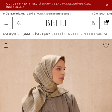
OUTLET FIRSATI !
SEÇİLİ EŞARP VE ŞAL MODELLERİNDE ÖZEL
İNDİRİMLER !
MÜŞTERİ HİZMETLERİ E-POSTA :
[email protected]
TÜM 1200 TL VE 
0
BELLİ KLASIK DESEN İPEK EŞARP 4115D T
Anasayfa
EŞARP
İpek Eşarp
BELLİ KLASIK DESEN İPEK EŞARP 4115