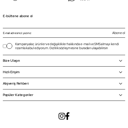
E-bültene abone ol
Abone ol
Kampanyalar, ürünler ve değişiklikler hakkında e-mail ve SMS almayı kendi
rızamla kabul ediyorum.
Gizlilik sözleşmesine
buradan
ulaşabilirsin
Bize Ulaşın
Hızlı Erişim
Alışveriş Rehberi
Popüler Kategoriler