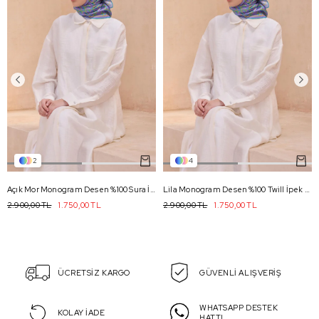
2
4
Açık Mor Monogram Desen %100 Sura İpek Eşarp 4102 - 80
Lila Monogram Desen %100 Twill İpek Eşarp 4102 - 80
2.900,00 TL
1.750,00 TL
2.900,00 TL
1.750,00 TL
ÜCRETSİZ KARGO
GÜVENLİ ALIŞVERİŞ
WHATSAPP DESTEK
KOLAY İADE
HATTI