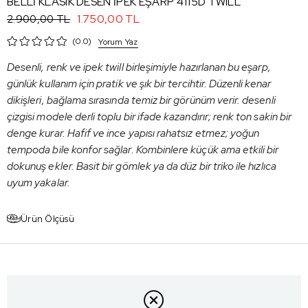
BELLİ KLASIK DESEN İPEK EŞARP 4115D TWILL
1.750,00 TL
2.900,00 TL
0.0
Yorum Yaz
Desenli, renk ve ipek twill birleşimiyle hazırlanan bu eşarp,
günlük kullanım için pratik ve şık bir tercihtir. Düzenli kenar
dikişleri, bağlama sırasında temiz bir görünüm verir. desenli
çizgisi modele derli toplu bir ifade kazandırır; renk ton sakin bir
denge kurar. Hafif ve ince yapısı rahatsız etmez; yoğun
tempoda bile konfor sağlar. Kombinlere küçük ama etkili bir
dokunuş ekler. Basit bir gömlek ya da düz bir triko ile hızlıca
uyum yakalar.
Ürün Ölçüsü