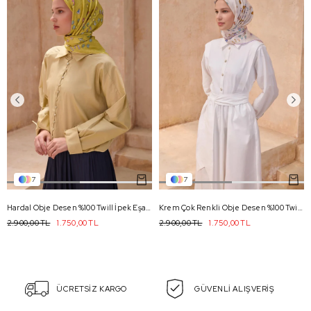
7
7
Hardal Obje Desen %100 Twill İpek Eşarp 4121 - 55
Krem Çok Renkli Obje Desen %100 Twill İpek Eşarp 4121 - 31
2.900,00 TL
1.750,00 TL
2.900,00 TL
1.750,00 TL
ÜCRETSİZ KARGO
GÜVENLİ ALIŞVERİŞ