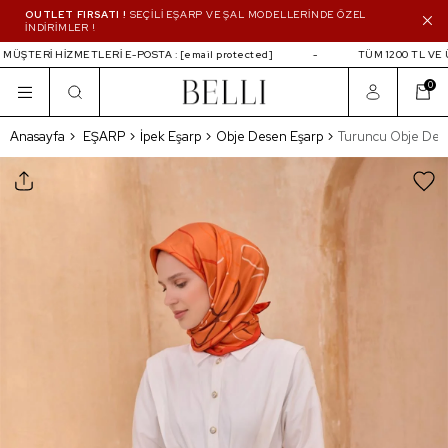
OUTLET FIRSATI !
SEÇİLİ EŞARP VE ŞAL MODELLERİNDE ÖZEL
İNDİRİMLER !
ÜŞTERİ HİZMETLERİ E-POSTA :
[email protected]
TÜM 1200 TL VE ÜZ
0
Turuncu Obje Desen %100 Sura İpek Eşarp 411
Anasayfa
EŞARP
İpek Eşarp
Obje Desen Eşarp
Turuncu Obje Dese