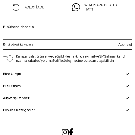
WHATSAPP DESTEK
KOLAY İADE
HATTI
E-bültene abone ol
Abone ol
Kampanyalar, ürünler ve değişiklikler hakkında e-mail ve SMS almayı kendi
rızamla kabul ediyorum.
Gizlilik sözleşmesine
buradan
ulaşabilirsin
Bize Ulaşın
Hızlı Erişim
Alışveriş Rehberi
Popüler Kategoriler