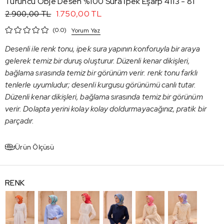
Turuncu Obje Desen %100 Sura İpek Eşarp 4113 - 81
1.750,00 TL
2.900,00 TL
0.0
Yorum Yaz
Desenli ile renk tonu, ipek sura yapının konforuyla bir araya
gelerek temiz bir duruş oluşturur. Düzenli kenar dikişleri,
bağlama sırasında temiz bir görünüm verir. renk tonu farklı
tenlerle uyumludur; desenli kurgusu görünümü canlı tutar.
Düzenli kenar dikişleri, bağlama sırasında temiz bir görünüm
verir. Dolapta yerini kolay kolay doldurmayacağınız, pratik bir
parçadır.
Ürün Ölçüsü
RENK