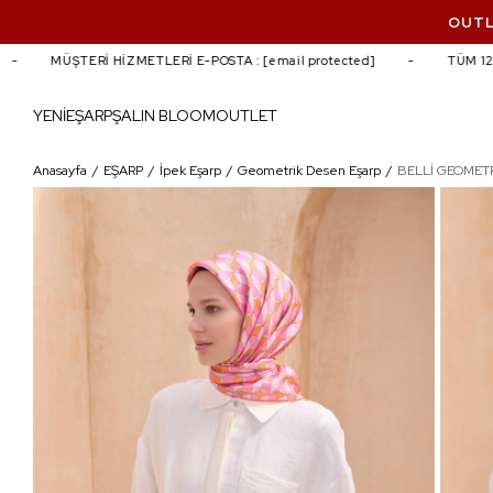
OUTL
MÜŞTERİ HİZMETLERİ E-POSTA :
[email protected]
TÜM 1200
YENİ
EŞARP
ŞAL
IN BLOOM
OUTLET
BELLİ GEOMETRIK DESEN İPEK EŞARP 411
Anasayfa
EŞARP
İpek Eşarp
Geometrik Desen Eşarp
BELLİ GEOMETR