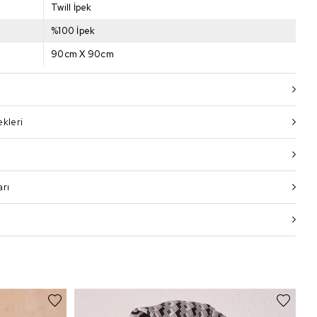
Twill İpek
%100 İpek
90cm X 90cm
kleri
i
arı