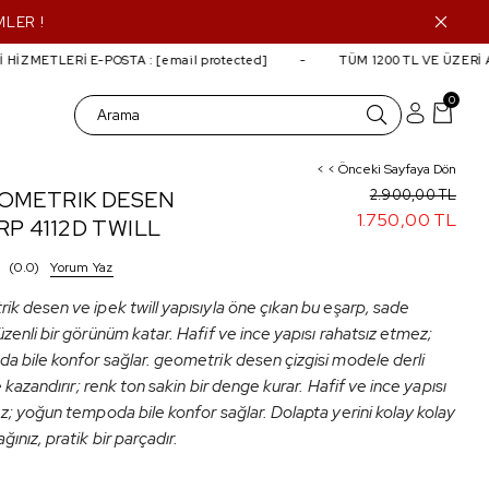
MLER !
İZMETLERİ E-POSTA :
[email protected]
TÜM 1200 TL VE ÜZERİ AL
0
< < Önceki Sayfaya Dön
EOMETRIK DESEN
2.900,00 TL
1.750,00 TL
RP 4112D TWILL
0.0
Yorum Yaz
k desen ve ipek twill yapısıyla öne çıkan bu eşarp, sade
zenli bir görünüm katar. Hafif ve ince yapısı rahatsız etmez;
 bile konfor sağlar. geometrik desen çizgisi modele derli
e kazandırır; renk ton sakin bir denge kurar. Hafif ve ince yapısı
z; yoğun tempoda bile konfor sağlar. Dolapta yerini kolay kolay
nız, pratik bir parçadır.