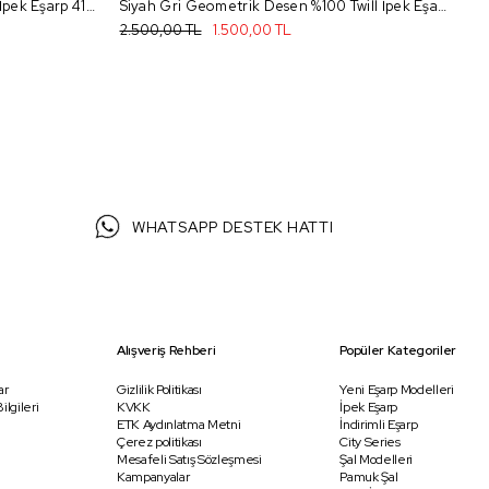
Mavi Geometrik Desen %100 Twill İpek Eşarp 4123 - #N/A
Siyah Gri Geometrik Desen %100 Twill İpek Eşarp 4052 - 05
2.500,00 TL
1.500,00 TL
2.
WHATSAPP DESTEK HATTI
Alışveriş Rehberi
Popüler Kategoriler
ar
Gizlilik Politikası
Yeni Eşarp Modelleri
ilgileri
KVKK
İpek Eşarp
ETK Aydınlatma Metni
İndirimli Eşarp
Çerez politikası
City Series
Mesafeli Satış Sözleşmesi
Şal Modelleri
Kampanyalar
Pamuk Şal