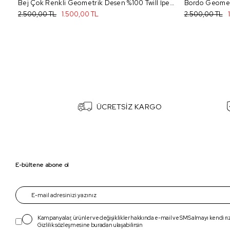
Bej Çok Renkli Geometrik Desen %100 Twill İpek Eşarp 4052 - 80
2.500,00 TL
1.500,00 TL
2.500,00 TL
ÜCRETSİZ KARGO
E-bültene abone ol
Kampanyalar, ürünler ve değişiklikler hakkında e-mail ve SMS almayı kendi r
Gizlilik sözleşmesine
buradan
ulaşabilirsin