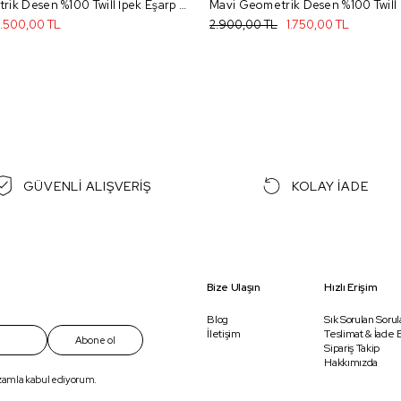
Bordo Geometrik Desen %100 Twill İpek Eşarp 4052 - 31
1.500,00 TL
2.900,00 TL
1.750,00 TL
GÜVENLİ ALIŞVERİŞ
KOLAY İADE
Bize Ulaşın
Hızlı Erişim
Blog
Sık Sorulan Sorul
İletişim
Teslimat & İade B
Abone ol
Sipariş Takip
Hakkımızda
ızamla kabul ediyorum.