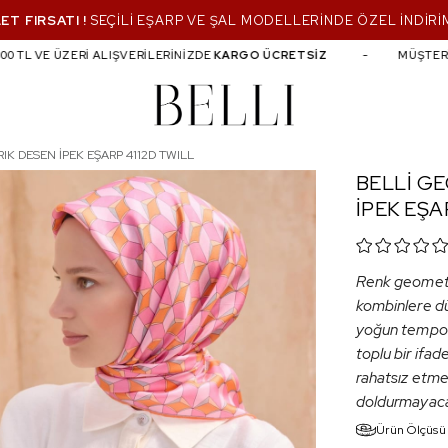
ET FIRSATI !
SEÇİLİ EŞARP VE ŞAL MODELLERİNDE ÖZEL İNDİRİ
 TL VE ÜZERİ ALIŞVERİLERİNİZDE
KARGO ÜCRETSİZ
MÜŞTERİ H
2D TWILL
IK DESEN İPEK EŞARP 4112D TWILL
BELLİ G
İPEK EŞA
Renk geometri
kombinlere dü
yoğun tempoda
toplu bir ifad
rahatsız etme
doldurmayacağı
Ürün Ölçüsü