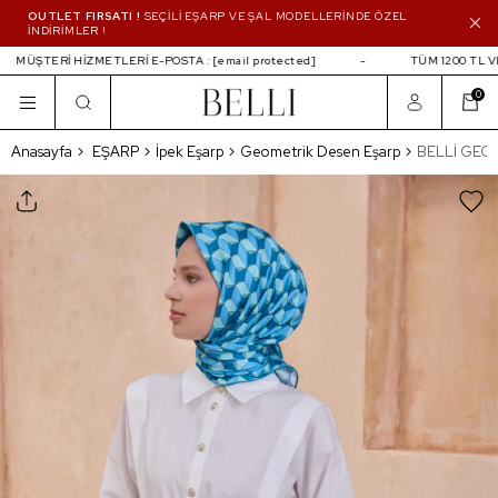
OUTLET FIRSATI !
SEÇİLİ EŞARP VE ŞAL MODELLERİNDE ÖZEL
İNDİRİMLER !
MÜŞTERİ HİZMETLERİ E-POSTA :
[email protected]
TÜM 1200 TL VE 
0
BELLİ GEOMETRIK DESEN İPEK EŞARP 411
Anasayfa
EŞARP
İpek Eşarp
Geometrik Desen Eşarp
BELLİ GEOM