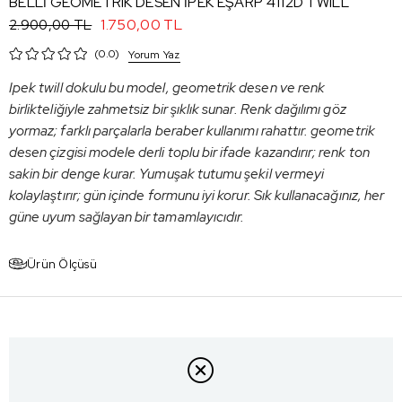
BELLİ GEOMETRIK DESEN İPEK EŞARP 4112D TWILL
1.750,00 TL
2.900,00 TL
0.0
Yorum Yaz
Ipek twill dokulu bu model, geometrik desen ve renk
birlikteliğiyle zahmetsiz bir şıklık sunar. Renk dağılımı göz
yormaz; farklı parçalarla beraber kullanımı rahattır. geometrik
desen çizgisi modele derli toplu bir ifade kazandırır; renk ton
sakin bir denge kurar. Yumuşak tutumu şekil vermeyi
kolaylaştırır; gün içinde formunu iyi korur. Sık kullanacağınız, her
güne uyum sağlayan bir tamamlayıcıdır.
Ürün Ölçüsü