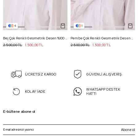
4
1
Bej Çok Renkli Geometrik Desen %100 Twill İpek Eşarp 4052 - 80
Pembe Çok Renkli Geometrik Desen %100 Twill İpek Eşarp 4051 - 06
2.500,00 TL
1.500,00 TL
2.500,00 TL
1.500,00 TL
ÜCRETSİZ KARGO
GÜVENLİ ALIŞVERİŞ
WHATSAPP DESTEK
KOLAY İADE
HATTI
E-bültene abone ol
Abone ol