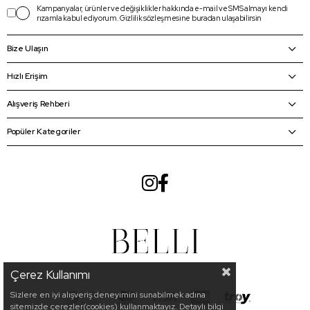
Kampanyalar, ürünler ve değişiklikler hakkında e-mail ve SMS almayı kendi
rızamla kabul ediyorum.
Gizlilik sözleşmesine
buradan
ulaşabilirsin
Bize Ulaşın
Hızlı Erişim
Alışveriş Rehberi
Popüler Kategoriler
Çerez Kullanımı
Sizlere en iyi alışveriş deneyimini sunabilmek adına
sitemizde çerezler(cookies) kullanmaktayız. Detaylı bilgi