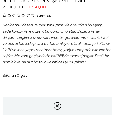
BELLİ ETNIK DESEN İPEK EŞARP 4111D TWILL
1.750,00 TL
2.900,00 TL
0.0
Yorum Yaz
Renk etnik desen ve ipek twill yapısıyla öne çıkan bu eşarp,
sade kombinlere düzenli bir görünüm katar. Düzenli kenar
dikişleri, bağlama sırasında temiz bir görünüm verir. Günlük stil
ve ofis ortamında pratik bir tamamlayıcı olarak rahatça kullanılır.
Hafif ve ince yapısı rahatsız etmez; yoğun tempoda bile konfor
sağlar. Mevsim geçişlerinde hafifliğiyle avantaj sağlar. Basit bir
gömlek ya da düz bir triko ile hızlıca uyum yakalar.
Ürün Ölçüsü