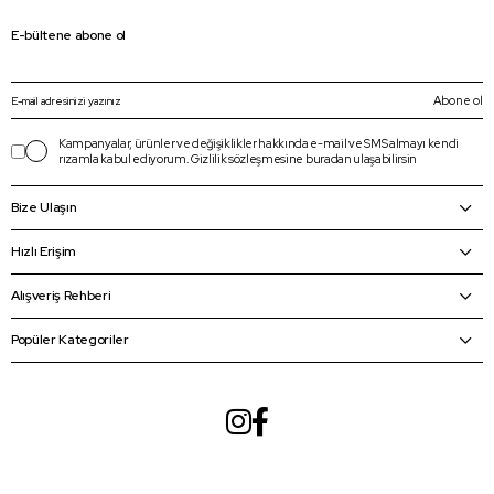
E-bültene abone ol
Abone ol
Kampanyalar, ürünler ve değişiklikler hakkında e-mail ve SMS almayı kendi
rızamla kabul ediyorum.
Gizlilik sözleşmesine
buradan
ulaşabilirsin
Bize Ulaşın
Hızlı Erişim
Alışveriş Rehberi
Popüler Kategoriler