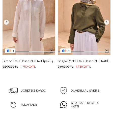
14
14
Pembe Etnik Desen %100 Twill İpek Eşarp 4101 - 80
Gri Çok Renkli Etnik Desen %100 Twill İpek Eşarp 4101 - 03
2.900,00 TL
1.750,00 TL
2.900,00 TL
1.750,00 TL
ÜCRETSİZ KARGO
GÜVENLİ ALIŞVERİŞ
WHATSAPP DESTEK
KOLAY İADE
HATTI