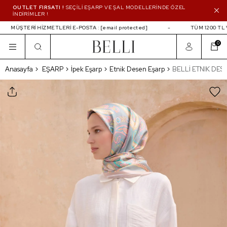
OUTLET FIRSATI !
SEÇİLİ EŞARP VE ŞAL MODELLERİNDE ÖZEL
İNDİRİMLER !
MÜŞTERİ HİZMETLERİ E-POSTA :
[email protected]
TÜM 1200 TL V
0
BELLİ ETNIK DESEN İPEK EŞARP 4111D TWI
Anasayfa
EŞARP
İpek Eşarp
Etnik Desen Eşarp
BELLİ ETNIK DESE