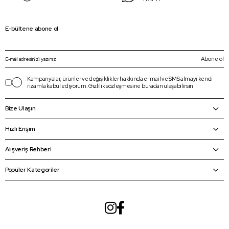
E-bültene abone ol
Abone ol
Kampanyalar, ürünler ve değişiklikler hakkında e-mail ve SMS almayı kendi
rızamla kabul ediyorum.
Gizlilik sözleşmesine
buradan
ulaşabilirsin
Bize Ulaşın
Hızlı Erişim
Alışveriş Rehberi
Popüler Kategoriler