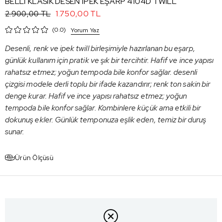
BELLİ KLASIK DESEN İPEK EŞARP 4104D TWILL
1.750,00 TL
2.900,00 TL
0.0
Yorum Yaz
Desenli, renk ve ipek twill birleşimiyle hazırlanan bu eşarp,
günlük kullanım için pratik ve şık bir tercihtir. Hafif ve ince yapısı
rahatsız etmez; yoğun tempoda bile konfor sağlar. desenli
çizgisi modele derli toplu bir ifade kazandırır; renk ton sakin bir
denge kurar. Hafif ve ince yapısı rahatsız etmez; yoğun
tempoda bile konfor sağlar. Kombinlere küçük ama etkili bir
dokunuş ekler. Günlük temponuza eşlik eden, temiz bir duruş
sunar.
Ürün Ölçüsü