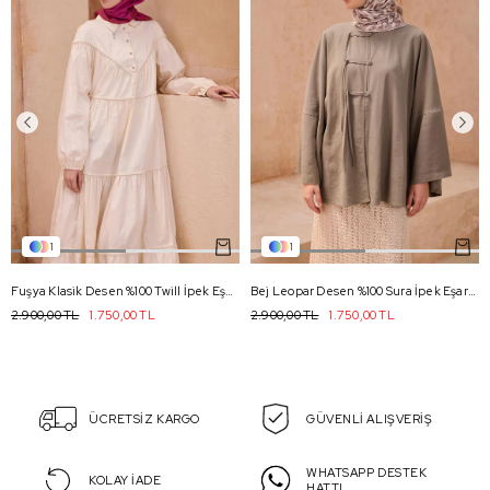
1
1
Fuşya Klasik Desen %100 Twill İpek Eşarp 4115 - 86
Bej Leopar Desen %100 Sura İpek Eşarp 4103 - 85
2.900,00 TL
1.750,00 TL
2.900,00 TL
1.750,00 TL
ÜCRETSİZ KARGO
GÜVENLİ ALIŞVERİŞ
WHATSAPP DESTEK
KOLAY İADE
HATTI