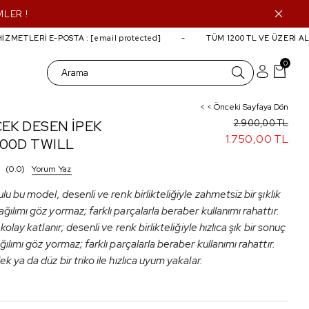
MLER !
ETLERİ E-POSTA :
[email protected]
TÜM 1200 TL VE ÜZERİ ALIŞ
0
< < Önceki Sayfaya Dön
ÇEK DESEN İPEK
2.900,00 TL
1.750,00 TL
100D TWILL
0.0
Yorum Yaz
ulu bu model, desenli ve renk birlikteliğiyle zahmetsiz bir şıklık
ğılımı göz yormaz; farklı parçalarla beraber kullanımı rahattır.
 kolay katlanır; desenli ve renk birlikteliğiyle hızlıca şık bir sonuç
ağılımı göz yormaz; farklı parçalarla beraber kullanımı rahattır.
ek ya da düz bir triko ile hızlıca uyum yakalar.