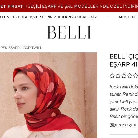
ET FIRSATI !
SEÇİLİ EŞARP VE ŞAL MODELLERİNDE ÖZEL İNDİRİ
 VE ÜZERİ ALIŞVERİLERİNİZDE
KARGO ÜCRETSİZ
MÜŞTERİ HİZM
WILL
İPEK EŞARP 4100D TWILL
BELLİ ÇI
EŞARP 4
Ipek twill dok
sunar. Renk da
ipek twill yapı
alınır. Renk d
Basit bir göml
Ürün Ölçüsü