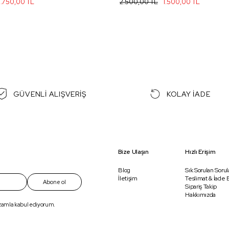
1.750,00 TL
2.500,00 TL
1.500,00 TL
GÜVENLİ ALIŞVERİŞ
KOLAY İADE
Bize Ulaşın
Hızlı Erişim
Blog
Sık Sorulan Sorul
İletişim
Teslimat & İade B
Abone ol
Sipariş Takip
Hakkımızda
ızamla kabul ediyorum.