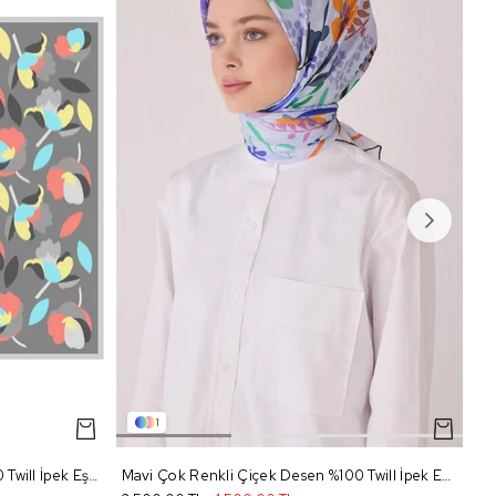
1
Gri Turkuaz Sarı Çiçek Desen %100 Twill İpek Eşarp 4040 - 83
Mavi Çok Renkli Çiçek Desen %100 Twill İpek Eşarp 4043 - 37