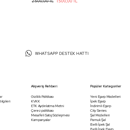
2.500,00 TL
1.500,00 TL
2.
WHATSAPP DESTEK HATTI
Alışveriş Rehberi
Popüler Kategoriler
ar
Gizlilik Politikası
Yeni Eşarp Modelleri
ilgileri
KVKK
İpek Eşarp
ETK Aydınlatma Metni
İndirimli Eşarp
Çerez politikası
City Series
Mesafeli Satış Sözleşmesi
Şal Modelleri
Kampanyalar
Pamuk Şal
Belli İpek Şal
Belli İpek Eşarp