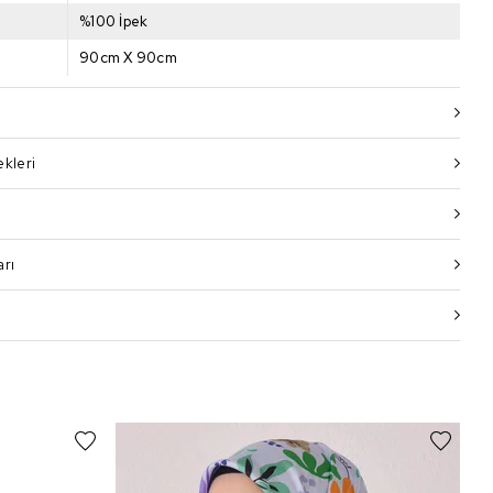
%100 İpek
90cm X 90cm
kleri
i
arı