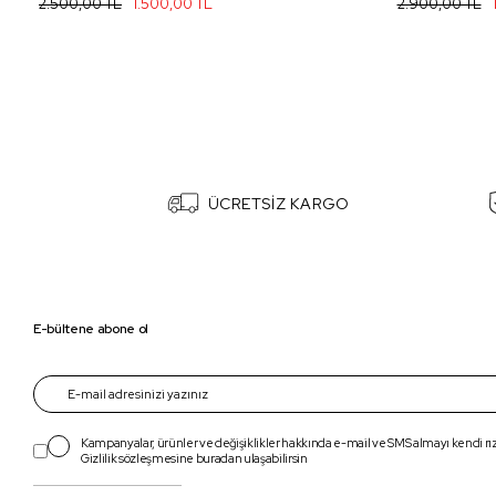
2.500,00 TL
1.500,00 TL
2.900,00 TL
ÜCRETSİZ KARGO
E-bültene abone ol
Kampanyalar, ürünler ve değişiklikler hakkında e-mail ve SMS almayı kendi r
Gizlilik sözleşmesine
buradan
ulaşabilirsin