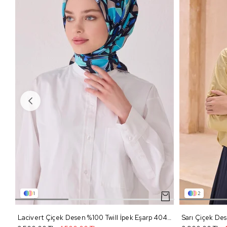
1
2
Lacivert Çiçek Desen %100 Twill İpek Eşarp 4049 - 81
Sarı Çiçek Des