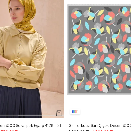
1
en %100 Sura İpek Eşarp 4128 - 31