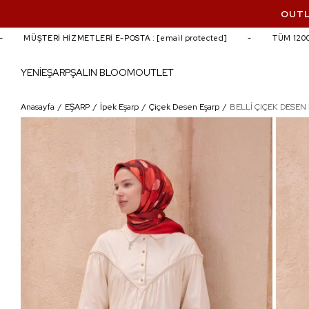
OUTL
MÜŞTERİ HİZMETLERİ E-POSTA :
[email protected]
TÜM 1200 TL
YENİ
EŞARP
ŞAL
IN BLOOM
OUTLET
BELLİ ÇIÇEK DESEN İPEK EŞARP 4100D T
Anasayfa
EŞARP
İpek Eşarp
Çiçek Desen Eşarp
BELLİ ÇIÇEK DESEN 