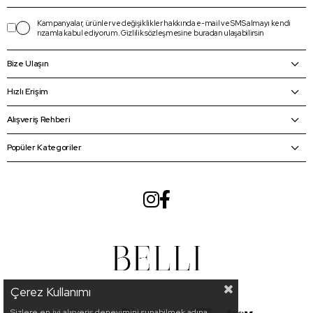
Kampanyalar, ürünler ve değişiklikler hakkında e-mail ve SMS almayı kendi
rızamla kabul ediyorum.
Gizlilik sözleşmesine
buradan
ulaşabilirsin
Bize Ulaşın
Hızlı Erişim
Alışveriş Rehberi
Popüler Kategoriler
Çerez Kullanımı
Sizlere en iyi alışveriş deneyimini sunabilmek adına