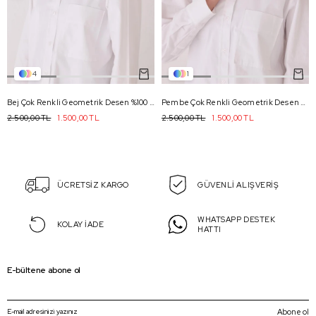
4
1
Bej Çok Renkli Geometrik Desen %100 Twill İpek Eşarp 4052 - 80
Pembe Çok Renkli Geometrik Desen %100 Twill İpek Eşarp 4051 - 06
2.500,00 TL
1.500,00 TL
2.500,00 TL
1.500,00 TL
ÜCRETSİZ KARGO
GÜVENLİ ALIŞVERİŞ
WHATSAPP DESTEK
KOLAY İADE
HATTI
E-bültene abone ol
Abone ol