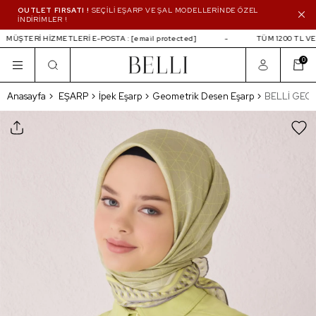
OUTLET FIRSATI !
SEÇİLİ EŞARP VE ŞAL MODELLERİNDE ÖZEL
İNDİRİMLER !
MÜŞTERİ HİZMETLERİ E-POSTA :
[email protected]
TÜM 1200 TL VE 
0
BELLİ GEOMETRİK DESEN İPEK EŞARP 40
Anasayfa
EŞARP
İpek Eşarp
Geometrik Desen Eşarp