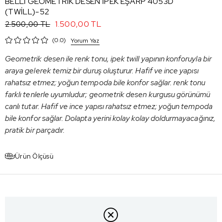
BELLİ GEOMETRİK DESEN İPEK EŞARP 4053D
(TWİLL)-52
1.500,00 TL
2.500,00 TL
0.0
Yorum Yaz
Geometrik desen ile renk tonu, ipek twill yapının konforuyla bir
araya gelerek temiz bir duruş oluşturur. Hafif ve ince yapısı
rahatsız etmez; yoğun tempoda bile konfor sağlar. renk tonu
farklı tenlerle uyumludur; geometrik desen kurgusu görünümü
canlı tutar. Hafif ve ince yapısı rahatsız etmez; yoğun tempoda
bile konfor sağlar. Dolapta yerini kolay kolay doldurmayacağınız,
pratik bir parçadır.
Ürün Ölçüsü