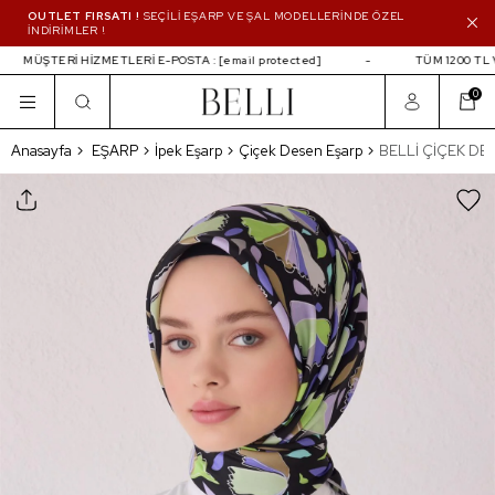
OUTLET FIRSATI !
SEÇİLİ EŞARP VE ŞAL MODELLERİNDE ÖZEL
İNDİRİMLER !
MÜŞTERİ HİZMETLERİ E-POSTA :
[email protected]
TÜM 1200 TL V
0
BELLİ ÇİÇEK DESEN İPEK EŞARP 4049D (
Anasayfa
EŞARP
İpek Eşarp
Çiçek Desen Eşarp
BELLİ ÇİÇEK DE