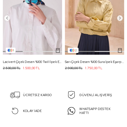
1
2
Lacivert Çiçek Desen %100 Twill İpek Eşarp 4049 - 81
Sarı Çiçek Desen %100 Sura İpek Eşarp 4128 - 31
2.500,00 TL
1.500,00 TL
2.900,00 TL
1.750,00 TL
ÜCRETSİZ KARGO
GÜVENLİ ALIŞVERİŞ
WHATSAPP DESTEK
KOLAY İADE
HATTI