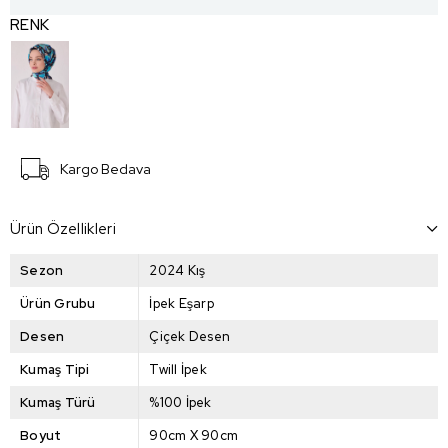
RENK
Kargo Bedava
Ürün Özellikleri
Sezon
2024 Kış
Ürün Grubu
İpek Eşarp
Desen
Çiçek Desen
Kumaş Tipi
Twill İpek
Kumaş Türü
%100 İpek
Boyut
90cm X 90cm