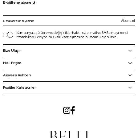
E-bültene abone ol
Abone ol
Kampanyalar, ürünler ve değişiklikler hakkında e-mail ve SMS almayı kendi
rızamla kabul ediyorum.
Gizlilik sözleşmesine
buradan
ulaşabilirsin
Bize Ulaşın
Hızlı Erişim
Alışveriş Rehberi
Popüler Kategoriler