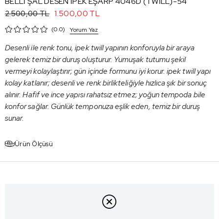
BELLİ ŞAL DESEN İPEK EŞARP 4046D (TWİLL)-54
1.500,00 TL
2.500,00 TL
0.0
Yorum Yaz
Desenli ile renk tonu, ipek twill yapının konforuyla bir araya
gelerek temiz bir duruş oluşturur. Yumuşak tutumu şekil
vermeyi kolaylaştırır; gün içinde formunu iyi korur. ipek twill yapı
kolay katlanır; desenli ve renk birlikteliğiyle hızlıca şık bir sonuç
alınır. Hafif ve ince yapısı rahatsız etmez; yoğun tempoda bile
konfor sağlar. Günlük temponuza eşlik eden, temiz bir duruş
sunar.
Ürün Ölçüsü