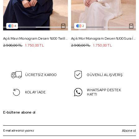
4
2
Açık Mavi Monogram Desen %100 Twill 4102 - 57
Açık Mor Monogram Desen %100 Sura İpek Eşarp 4102 - 80
2.900,00 TL
1.750,00 TL
2.900,00 TL
1.750,00 TL
ÜCRETSİZ KARGO
GÜVENLİ ALIŞVERİŞ
WHATSAPP DESTEK
KOLAY İADE
HATTI
E-bültene abone ol
Abone ol