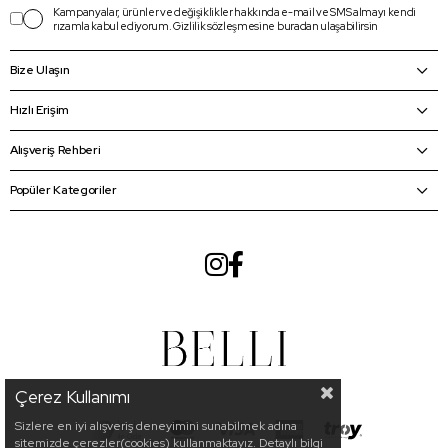
Kampanyalar, ürünler ve değişiklikler hakkında e-mail ve SMS almayı kendi
rızamla kabul ediyorum.
Gizlilik sözleşmesine
buradan
ulaşabilirsin
Bize Ulaşın
Hızlı Erişim
Alışveriş Rehberi
Popüler Kategoriler
Çerez Kullanımı
Sizlere en iyi alışveriş deneyimini sunabilmek adına
sitemizde çerezler(cookies) kullanmaktayız. Detaylı bilgi