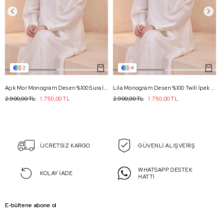
2
4
Açık Mor Monogram Desen %100 Sura İpek Eşarp 4102 - 80
Lila Monogram Desen %100 Twill İpek Eşarp 4102 - 80
2.900,00 TL
1.750,00 TL
2.900,00 TL
1.750,00 TL
ÜCRETSİZ KARGO
GÜVENLİ ALIŞVERİŞ
WHATSAPP DESTEK
KOLAY İADE
HATTI
E-bültene abone ol