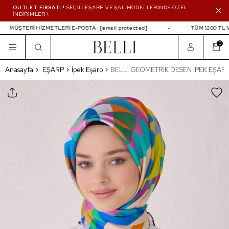
OUTLET FIRSATI !
SEÇİLİ EŞARP VE ŞAL MODELLERİNDE ÖZEL
İNDİRİMLER !
MÜŞTERİ HİZMETLERİ E-POSTA :
[email protected]
TÜM 1200 TL VE
0
BELLİ GEOMETRİK DESEN İPEK EŞARP 404
Anasayfa
EŞARP
İpek Eşarp