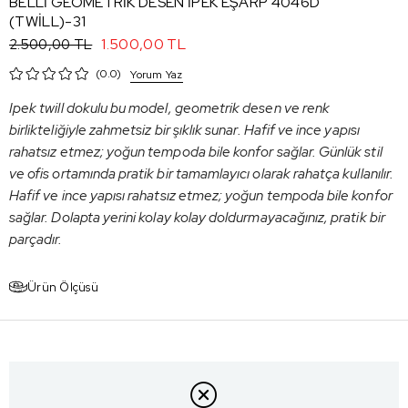
BELLİ GEOMETRİK DESEN İPEK EŞARP 4046D
(TWİLL)-31
1.500,00 TL
2.500,00 TL
0.0
Yorum Yaz
Ipek twill dokulu bu model, geometrik desen ve renk
birlikteliğiyle zahmetsiz bir şıklık sunar. Hafif ve ince yapısı
rahatsız etmez; yoğun tempoda bile konfor sağlar. Günlük stil
ve ofis ortamında pratik bir tamamlayıcı olarak rahatça kullanılır.
Hafif ve ince yapısı rahatsız etmez; yoğun tempoda bile konfor
sağlar. Dolapta yerini kolay kolay doldurmayacağınız, pratik bir
parçadır.
Ürün Ölçüsü