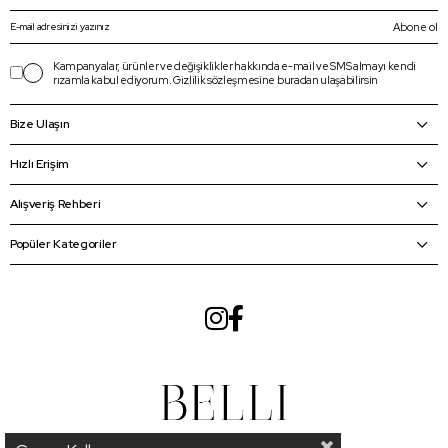
Abone ol
Kampanyalar, ürünler ve değişiklikler hakkında e-mail ve SMS almayı kendi
rızamla kabul ediyorum.
Gizlilik sözleşmesine
buradan
ulaşabilirsin
Bize Ulaşın
Hızlı Erişim
Alışveriş Rehberi
Popüler Kategoriler