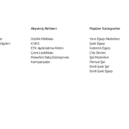
Alışveriş Rehberi
Popüler Kategoriler
ar
Gizlilik Politikası
Yeni Eşarp Modelleri
ilgileri
KVKK
İpek Eşarp
ETK Aydınlatma Metni
İndirimli Eşarp
Çerez politikası
City Series
Mesafeli Satış Sözleşmesi
Şal Modelleri
Kampanyalar
Pamuk Şal
Belli İpek Şal
Belli İpek Eşarp