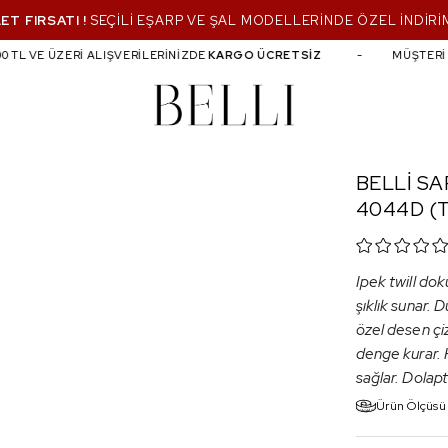
ET FIRSATI !
SEÇİLİ EŞARP VE ŞAL MODELLERİNDE ÖZEL İNDİRİ
TL VE ÜZERİ ALIŞVERİLERİNİZDE
KARGO ÜCRETSİZ
MÜŞTERİ Hİ
BELLİ SA
4044D (T
Ipek twill dok
şıklık sunar. 
özel desen çiz
denge kurar. 
sağlar. Dolapt
Ürün Ölçüsü