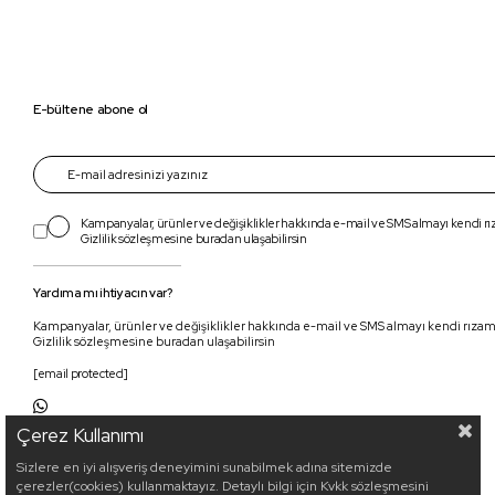
E-bültene abone ol
Kampanyalar, ürünler ve değişiklikler hakkında e-mail ve SMS almayı kendi r
Gizlilik sözleşmesine
buradan
ulaşabilirsin
Yardıma mı ihtiyacın var?
Kampanyalar, ürünler ve değişiklikler hakkında e-mail ve SMS almayı kendi rıza
Gizlilik sözleşmesine buradan ulaşabilirsin
[email protected]
Çerez Kullanımı
Sizlere en iyi alışveriş deneyimini sunabilmek adına sitemizde
çerezler(cookies) kullanmaktayız. Detaylı bilgi için Kvkk sözleşmesini