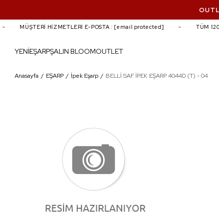
OUTL
MÜŞTERİ HİZMETLERİ E-POSTA :
[email protected]
TÜM 1200 
YENİ
EŞARP
ŞAL
IN BLOOM
OUTLET
BELLİ SAF İPEK EŞARP 4044D (T) - 04
Anasayfa
EŞARP
İpek Eşarp
BELLİ SAF İPEK EŞARP 4044D (T) - 04