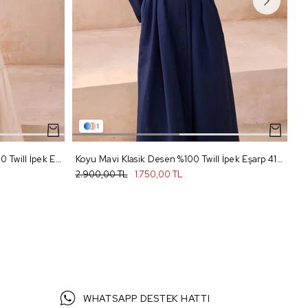
1
Mor Çok Renkli Leopar Desen %100 Twill İpek Eşarp 4103 - 56
Koyu Mavi Klasik Desen %100 Twill İpek Eşarp 4109 - 54
2.900,00 TL
1.750,00 TL
2.
WHATSAPP DESTEK HATTI