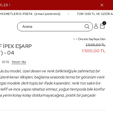
MLER !
ZMETLERİ E-POSTA :
[email protected]
TÜM 1200 TL VE ÜZERİ AL
0
< < Önceki Sayfaya Dön
F İPEK EŞARP
2.500,00 TL
1.500,00 TL
) - 04
0.0
Yorum Yaz
ulu bu model, özel desen ve renk birlikteliğiyle zahmetsiz bir
Düzenli kenar dikişleri, bağlama sırasında temiz bir görünüm verir.
gisi modele derli toplu bir ifade kazandırır; renk ton sakin bir
Hafif ve ince yapısı rahatsız etmez; yoğun tempoda bile konfor
a yerini kolay kolay doldurmayacağınız, pratik bir parçadır.