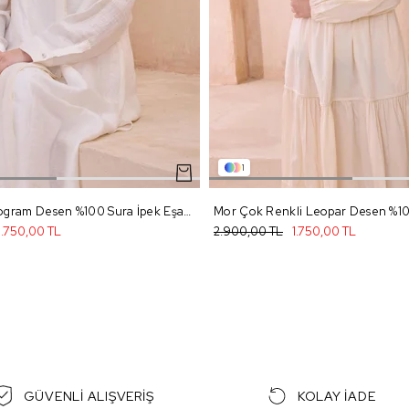
1
Açık Mor Monogram Desen %100 Sura İpek Eşarp 4102 - 80
1.750,00 TL
2.900,00 TL
1.750,00 TL
GÜVENLİ ALIŞVERİŞ
KOLAY İADE