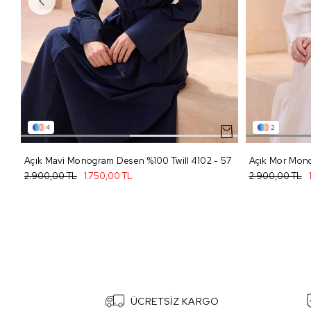
4
2
Açık Mavi Monogram Desen %100 Twill 4102 - 57
2.900,00 TL
1.750,00 TL
2.900,00 TL
ÜCRETSİZ KARGO