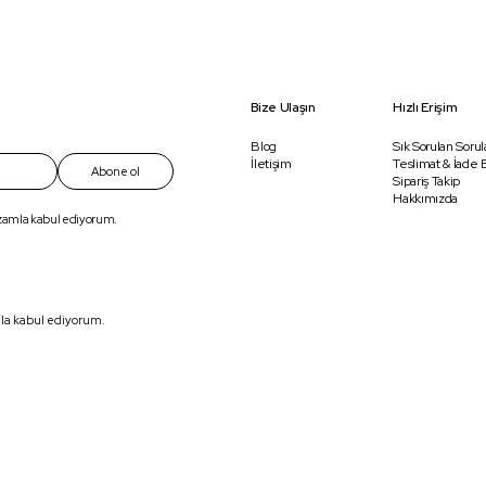
Bize Ulaşın
Hızlı Erişim
Blog
Sık Sorulan Sorul
İletişim
Teslimat & İade B
Abone ol
Sipariş Takip
Hakkımızda
ızamla kabul ediyorum.
mla kabul ediyorum.