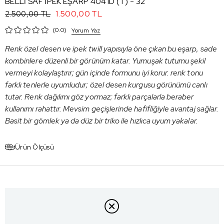
BELLİ SAF İPEK EŞARP 4041D (T) - 32
1.500,00 TL
2.500,00 TL
0.0
Yorum Yaz
Renk özel desen ve ipek twill yapısıyla öne çıkan bu eşarp, sade
kombinlere düzenli bir görünüm katar. Yumuşak tutumu şekil
vermeyi kolaylaştırır; gün içinde formunu iyi korur. renk tonu
farklı tenlerle uyumludur; özel desen kurgusu görünümü canlı
tutar. Renk dağılımı göz yormaz; farklı parçalarla beraber
kullanımı rahattır. Mevsim geçişlerinde hafifliğiyle avantaj sağlar.
Basit bir gömlek ya da düz bir triko ile hızlıca uyum yakalar.
Ürün Ölçüsü