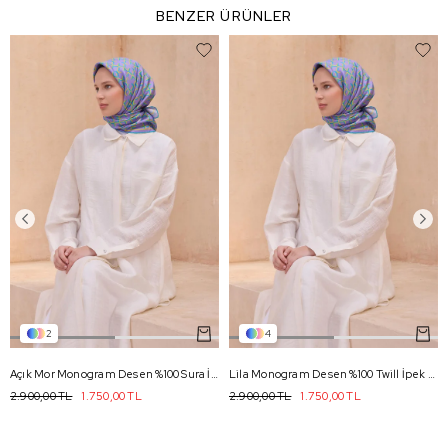
BENZER ÜRÜNLER
2
4
Açık Mor Monogram Desen %100 Sura İpek Eşarp 4102 - 80
Lila Monogram Desen %100 Twill İpek Eşarp 4102 - 80
2.900,00 TL
1.750,00 TL
2.900,00 TL
1.750,00 TL