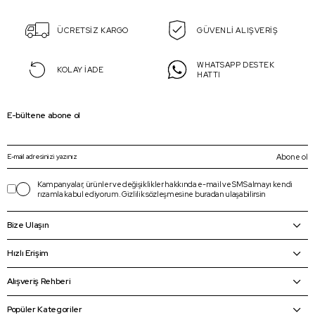
ÜCRETSİZ KARGO
GÜVENLİ ALIŞVERİŞ
WHATSAPP DESTEK
KOLAY İADE
HATTI
E-bültene abone ol
Abone ol
Kampanyalar, ürünler ve değişiklikler hakkında e-mail ve SMS almayı kendi
rızamla kabul ediyorum.
Gizlilik sözleşmesine
buradan
ulaşabilirsin
Bize Ulaşın
Hızlı Erişim
Alışveriş Rehberi
Popüler Kategoriler