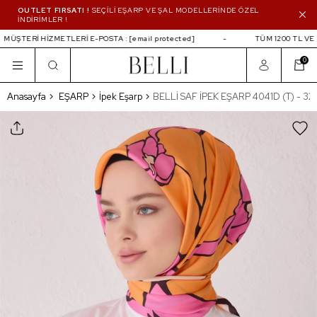
OUTLET FIRSATI !
SEÇİLİ EŞARP VE ŞAL MODELLERİNDE ÖZEL
İNDİRİMLER !
ÜŞTERİ HİZMETLERİ E-POSTA :
[email protected]
TÜM 1200 TL VE Ü
0
BELLİ SAF İPEK EŞARP 4041D (T) - 32
Anasayfa
EŞARP
İpek Eşarp
BELLİ SAF İPEK EŞARP 4041D (T) - 32