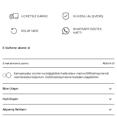
ÜCRETSİZ KARGO
GÜVENLİ ALIŞVERİŞ
WHATSAPP DESTEK
KOLAY İADE
HATTI
E-bültene abone ol
Abone ol
Kampanyalar, ürünler ve değişiklikler hakkında e-mail ve SMS almayı kendi
rızamla kabul ediyorum.
Gizlilik sözleşmesine
buradan
ulaşabilirsin
Bize Ulaşın
Hızlı Erişim
Alışveriş Rehberi