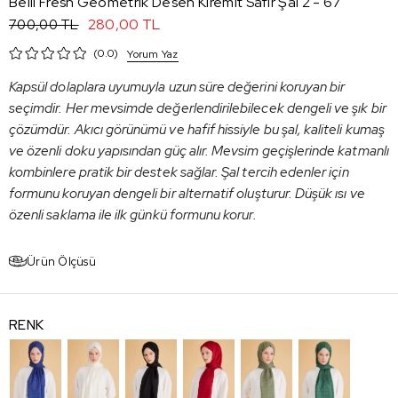
Belli Fresh Geometrik Desen Kiremit Safir Şal 2 - 67
280,00 TL
700,00 TL
0.0
Yorum Yaz
Kapsül dolaplara uyumuyla uzun süre değerini koruyan bir
seçimdir. Her mevsimde değerlendirilebilecek dengeli ve şık bir
çözümdür. Akıcı görünümü ve hafif hissiyle bu şal, kaliteli kumaş
ve özenli doku yapısından güç alır. Mevsim geçişlerinde katmanlı
kombinlere pratik bir destek sağlar. Şal tercih edenler için
formunu koruyan dengeli bir alternatif oluşturur. Düşük ısı ve
özenli saklama ile ilk günkü formunu korur.
Ürün Ölçüsü
RENK