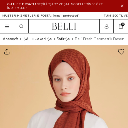
OUTLET FIRSATI !
SEÇİLİ EŞARP VE ŞAL MODELLERİNDE ÖZEL
İNDİRİMLER !
MÜŞTERİ HİZMETLERİ E-POSTA :
[email protected]
TÜM 1200 TL VE 
0
Belli Fresh Geometrik Desen Kiremit Safir Şal
Anasayfa
ŞAL
Jakarlı Şal
Safir Şal
Belli Fresh Geometrik Desen Kir