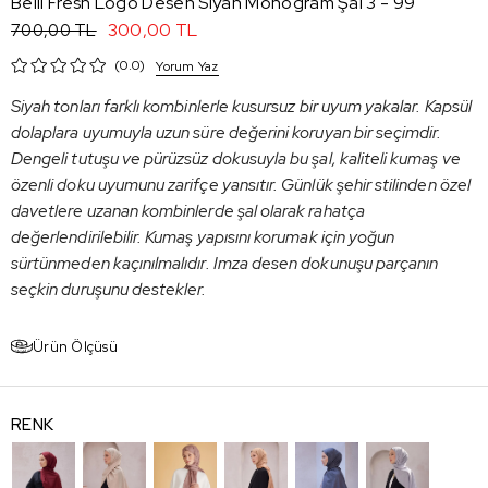
Belli Fresh Logo Desen Siyah Monogram Şal 3 - 99
300,00 TL
700,00 TL
0.0
Yorum Yaz
Siyah tonları farklı kombinlerle kusursuz bir uyum yakalar. Kapsül
dolaplara uyumuyla uzun süre değerini koruyan bir seçimdir.
Dengeli tutuşu ve pürüzsüz dokusuyla bu şal, kaliteli kumaş ve
özenli doku uyumunu zarifçe yansıtır. Günlük şehir stilinden özel
davetlere uzanan kombinlerde şal olarak rahatça
değerlendirilebilir. Kumaş yapısını korumak için yoğun
sürtünmeden kaçınılmalıdır. Imza desen dokunuşu parçanın
seçkin duruşunu destekler.
Ürün Ölçüsü
RENK