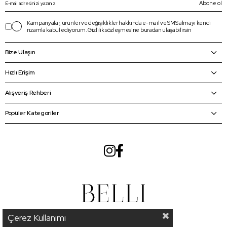
Abone ol
Kampanyalar, ürünler ve değişiklikler hakkında e-mail ve SMS almayı kendi
rızamla kabul ediyorum.
Gizlilik sözleşmesine
buradan
ulaşabilirsin
Bize Ulaşın
Hızlı Erişim
Alışveriş Rehberi
Popüler Kategoriler
Çerez Kullanımı