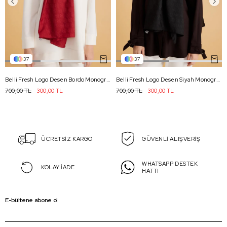
37
37
Belli Fresh Logo Desen Bordo Monogram Şal 1 - 800
Belli Fresh Logo Desen Siyah Monogram Şal 1 - 99
700,00 TL
300,00 TL
700,00 TL
300,00 TL
ÜCRETSİZ KARGO
GÜVENLİ ALIŞVERİŞ
WHATSAPP DESTEK
KOLAY İADE
HATTI
E-bültene abone ol