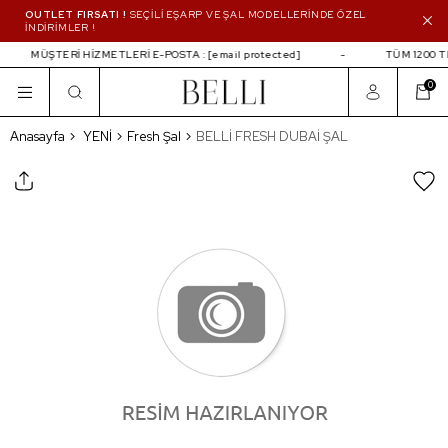
OUTLET FIRSATI !
SEÇİLİ EŞARP VE ŞAL MODELLERİNDE ÖZEL
İNDİRİMLER !
MÜŞTERİ HİZMETLERİ E-POSTA :
[email protected]
TÜM 1200 T
0
BELLİ FRESH DUBAİ ŞAL
Anasayfa
YENİ
Fresh Şal
BELLİ FRESH DUBAİ ŞAL