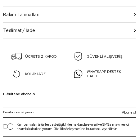
Bakım Talimatları
Teslimat / İade
ÜCRETSİZ KARGO
GÜVENLİ ALIŞVERİŞ
WHATSAPP DESTEK
KOLAY İADE
HATTI
E-bültene abone ol
Abone ol
Kampanyalar, ürünler ve değişiklikler hakkında e-mail ve SMS almayı kendi
rızamla kabul ediyorum.
Gizlilik sözleşmesine
buradan
ulaşabilirsin