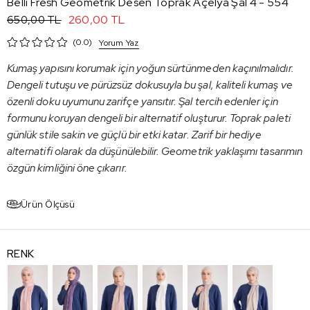
Belli Fresh Geometrik Desen Toprak Açelya Şal 4 - 554
260,00 TL
650,00 TL
0.0
Yorum Yaz
Kumaş yapısını korumak için yoğun sürtünmeden kaçınılmalıdır.
Dengeli tutuşu ve pürüzsüz dokusuyla bu şal, kaliteli kumaş ve
özenli doku uyumunu zarifçe yansıtır. Şal tercih edenler için
formunu koruyan dengeli bir alternatif oluşturur. Toprak paleti
günlük stile sakin ve güçlü bir etki katar. Zarif bir hediye
alternatifi olarak da düşünülebilir. Geometrik yaklaşımı tasarımın
özgün kimliğini öne çıkarır.
Ürün Ölçüsü
RENK