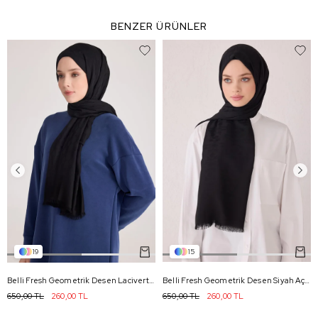
BENZER ÜRÜNLER
19
15
Belli Fresh Geometrik Desen Lacivert Açelya Şal 2 - 725
Belli Fresh Geometrik Desen Siyah Açelya Şal 1 - 725
650,00 TL
260,00 TL
650,00 TL
260,00 TL