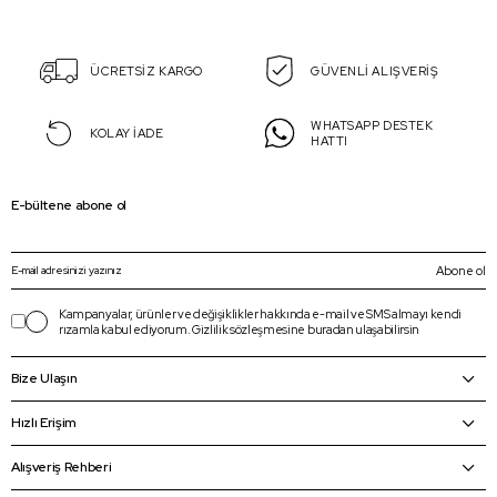
ÜCRETSİZ KARGO
GÜVENLİ ALIŞVERİŞ
WHATSAPP DESTEK
KOLAY İADE
HATTI
E-bültene abone ol
Abone ol
Kampanyalar, ürünler ve değişiklikler hakkında e-mail ve SMS almayı kendi
rızamla kabul ediyorum.
Gizlilik sözleşmesine
buradan
ulaşabilirsin
Bize Ulaşın
Hızlı Erişim
Alışveriş Rehberi