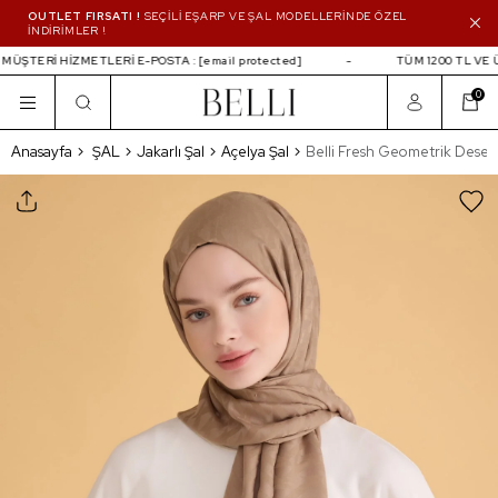
OUTLET FIRSATI !
SEÇİLİ EŞARP VE ŞAL MODELLERİNDE ÖZEL
İNDİRİMLER !
ÜŞTERİ HİZMETLERİ E-POSTA :
[email protected]
TÜM 1200 TL VE Ü
0
Belli Fresh Geometrik Desen Camel Açelya Şa
Anasayfa
ŞAL
Jakarlı Şal
Açelya Şal
Belli Fresh Geometrik Desen