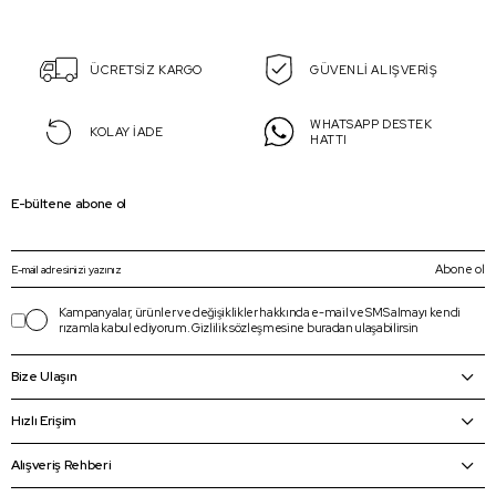
ÜCRETSİZ KARGO
GÜVENLİ ALIŞVERİŞ
WHATSAPP DESTEK
KOLAY İADE
HATTI
E-bültene abone ol
Abone ol
Kampanyalar, ürünler ve değişiklikler hakkında e-mail ve SMS almayı kendi
rızamla kabul ediyorum.
Gizlilik sözleşmesine
buradan
ulaşabilirsin
Bize Ulaşın
Hızlı Erişim
Alışveriş Rehberi