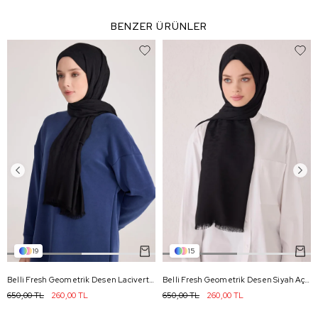
BENZER ÜRÜNLER
19
15
Belli Fresh Geometrik Desen Lacivert Açelya Şal 2 - 725
Belli Fresh Geometrik Desen Siyah Açelya Şal 1 - 725
650,00 TL
260,00 TL
650,00 TL
260,00 TL