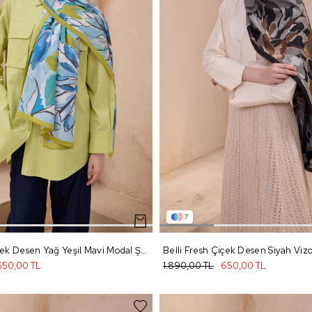
7
Belli Fresh Çiçek Desen Yağ Yeşil Mavi Modal Şal 3 - 01
650,00 TL
1.890,00 TL
650,00 TL