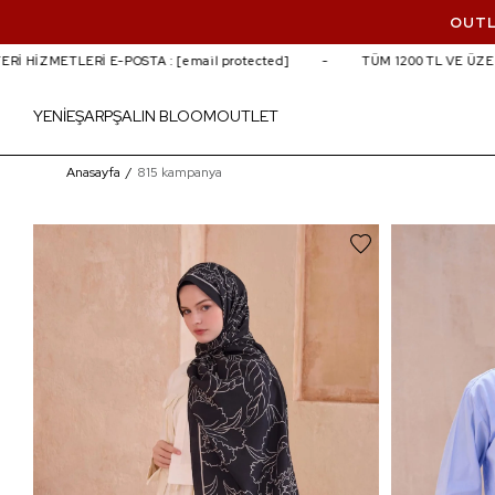
OUTL
İ E-POSTA :
[email protected]
TÜM 1200 TL VE ÜZERİ ALIŞVERİL
YENİ
EŞARP
ŞAL
IN BLOOM
OUTLET
815 kampanya
Anasayfa
815 kampanya