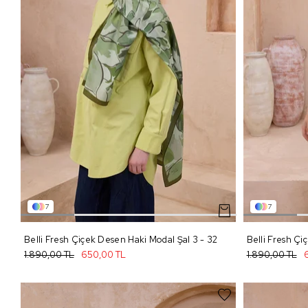
7
7
Belli Fresh Çiçek Desen Haki Modal Şal 3 - 32
Belli Fresh Çi
1.890,00 TL
650,00 TL
1.890,00 TL