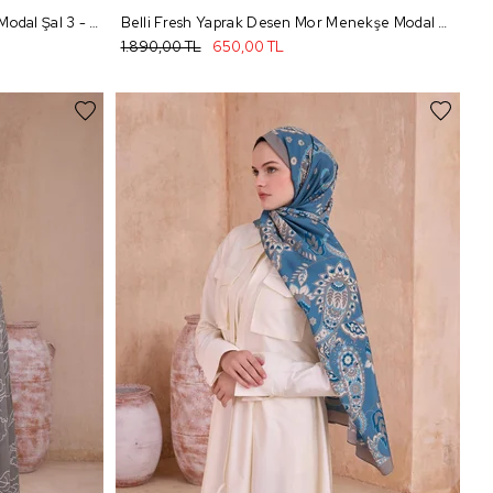
Belli Fresh Çiçek Desen Siyah Gri Modal Şal 3 - 28
Belli Fresh Yaprak Desen Mor Menekşe Modal Şal 1 - 23
1.890,00 TL
650,00 TL