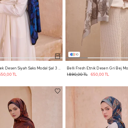
10
Belli Fresh Çiçek Desen Siyah Saks Modal Şal 3 - 13
Belli Fresh Etnik Desen Gri Bej Mod
650,00 TL
1.890,00 TL
650,00 TL