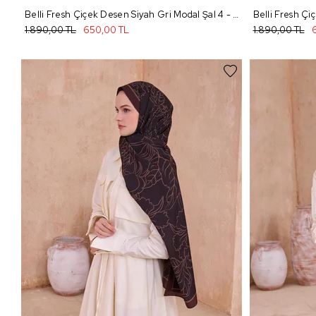
Belli Fresh Çiçek Desen Siyah Gri Modal Şal 4 - 25
Belli Fresh Çi
1.890,00 TL
650,00 TL
1.890,00 TL