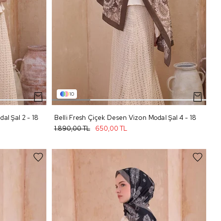
10
al Şal 2 - 18
Belli Fresh Çiçek Desen Vizon Modal Şal 4 - 18
1.890,00 TL
650,00 TL