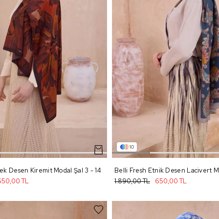
10
çek Desen Kiremit Modal Şal 3 - 14
650,00 TL
1.890,00 TL
650,00 TL