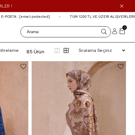
MLER !
ail protected]
TÜM 1200 TL VE ÜZERİ ALIŞVERİLERİNİZDE
KARGO
0
iltreleme
85 Ürün