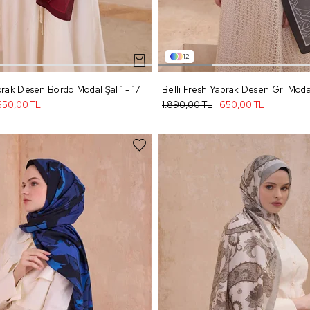
12
prak Desen Bordo Modal Şal 1 - 17
Belli Fresh Yaprak Desen Gri Modal
650,00 TL
1.890,00 TL
650,00 TL