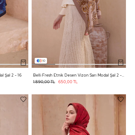
10
l Şal 2 - 16
Belli Fresh Etnik Desen Vizon Sarı Modal Şal 2 - 32
1.890,00 TL
650,00 TL