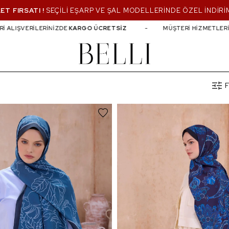
ET FIRSATI !
SEÇİLİ EŞARP VE ŞAL MODELLERİNDE ÖZEL İNDİRİ
ERİNİZDE
KARGO ÜCRETSİZ
MÜŞTERİ HİZMETLERİ E-POSTA :
[em
F