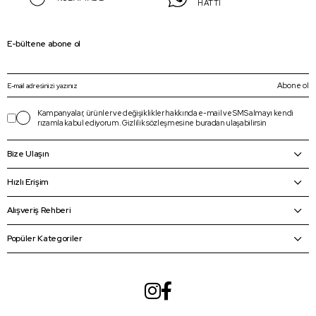
HATTI
E-bültene abone ol
Abone ol
Kampanyalar, ürünler ve değişiklikler hakkında e-mail ve SMS almayı kendi
rızamla kabul ediyorum.
Gizlilik sözleşmesine
buradan
ulaşabilirsin
Bize Ulaşın
Hızlı Erişim
Alışveriş Rehberi
Popüler Kategoriler