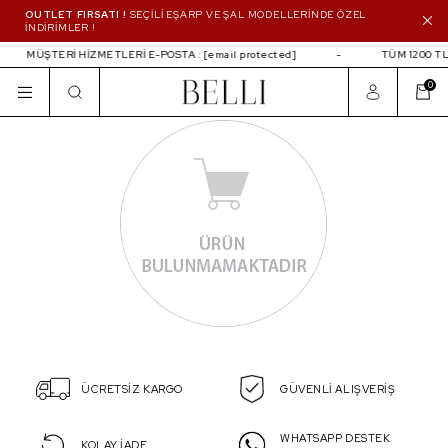
OUTLET FIRSATI !
SEÇİLİ EŞARP VE ŞAL MODELLERİNDE ÖZEL
İNDİRİMLER !
MÜŞTERİ HİZMETLERİ E-POSTA :
[email protected]
TÜM 1200 TL
0
ÜCRETSİZ KARGO
GÜVENLİ ALIŞVERİŞ
WHATSAPP DESTEK
KOLAY İADE